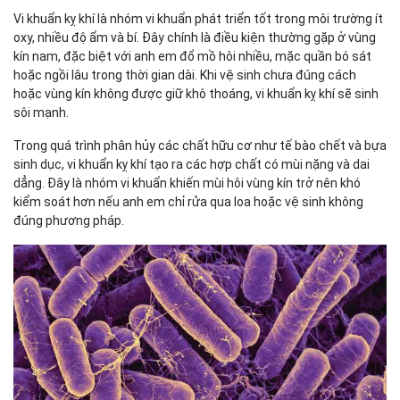
Vi khuẩn kỵ khí là nhóm vi khuẩn phát triển tốt trong môi trường ít
oxy, nhiều độ ẩm và bí. Đây chính là điều kiện thường gặp ở vùng
kín nam, đặc biệt với anh em đổ mồ hôi nhiều, mặc quần bó sát
hoặc ngồi lâu trong thời gian dài. Khi vệ sinh chưa đúng cách
hoặc vùng kín không được giữ khô thoáng, vi khuẩn kỵ khí sẽ sinh
sôi mạnh.
Trong quá trình phân hủy các chất hữu cơ như tế bào chết và bựa
sinh dục, vi khuẩn kỵ khí tạo ra các hợp chất có mùi nặng và dai
dẳng. Đây là nhóm vi khuẩn khiến mùi hôi vùng kín trở nên khó
kiểm soát hơn nếu anh em chỉ rửa qua loa hoặc vệ sinh không
đúng phương pháp.