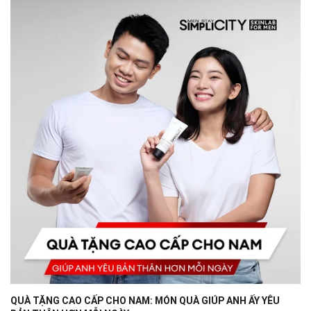
QUÀ TẶNG CAO CẤP CHO NAM: MÓN QUÀ GIÚP ANH ẤY YÊU