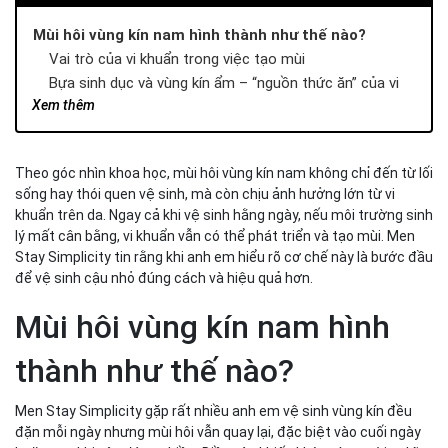
Mùi hôi vùng kín nam hình thành như thế nào?
Vai trò của vi khuẩn trong việc tạo mùi
Bựa sinh dục và vùng kín ẩm – “nguồn thức ăn” của vi
khuẩn
Xem thêm
Top 3 nhóm vi khuẩn là nguyên nhân chính gây mùi hôi
vùng kín
Theo góc nhìn khoa học, mùi hôi vùng kín nam không chỉ đến từ lối
Corynebacterium – vi khuẩn phân hủy mồ hôi gây mùi đặc
sống hay thói quen vệ sinh, mà còn chịu ảnh hưởng lớn từ vi
trưng
khuẩn trên da. Ngay cả khi vệ sinh hằng ngày, nếu môi trường sinh
Staphylococcus – vi khuẩn bám da sinh mùi khi mất cân
lý mất cân bằng, vi khuẩn vẫn có thể phát triển và tạo mùi. Men
bằng
Stay Simplicity tin rằng khi anh em hiểu rõ cơ chế này là bước đầu
Vi khuẩn kỵ khí – phát triển mạnh trong môi trường ẩm
để vệ sinh cậu nhỏ đúng cách và hiệu quả hơn.
kín
Yếu tố di truyền và tác động bên ngoài ảnh hưởng mùi
Mùi hôi vùng kín nam hình
vùng kín nam
Yếu tố di truyền và cơ địa cá nhân
thành như thế nào?
Tác động từ môi trường và sinh hoạt hằng ngày
Khi nào mùi có thể liên quan đến bệnh lý?
Men Stay Simplicity gặp rất nhiều anh em vệ sinh vùng kín đều
Cách vệ sinh cậu nhỏ đúng cách để kiểm soát vi khuẩn
đặn mỗi ngày nhưng mùi hôi vẫn quay lại, đặc biệt vào cuối ngày