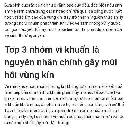
Bựa sinh dục rất dễ tích tụ ở rãnh bao quy đầu, đặc biệt nếu anh
em vệ sinh chưa đúng cách hoặc chỉ rửa qua loa bằng nước. Kết
hợp với độ ẩm cao của vùng kín, đây trở thành “nguồn thức ăn” lý
tưởng cho vi khuẩn phát triển. Khi việc vệ sinh không xử lý được
tận gốc các yếu tố này, mùi hôi sẽ liên tục tái phát dù anh em đã
vệ sinh thường xuyên.
Top 3 nhóm vi khuẩn là
nguyên nhân chính gây mùi
hôi vùng kín
Về mặt khoa học, mùi hôi vùng kín không tự sinh ra mà là kết quả
trực tiếp của quá trình vi khuẩn phân hủy mồ hôi, tế bào chết và
bựa sinh dục trên da. Trên bề mặt da người luôn tồn tại nhiều loại
vi khuẩn khác nhau, đa phần là vô hại và sống cân bằng với cơ thể.
Tuy nhiên, khi môi trường vùng kín trở nên ẩm, bí hoặc mất cân
bằng sinh lý, một số nhóm vi khuẩn sẽ phát triển mạnh hơn và tạo
ra các hợp chất gây mùi đặc trưng.