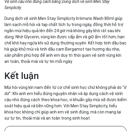
Vệ sinh cậu nhỏ đúng cách bằng Dung dịch vệ sinh Men Stay
Simplicity
Dung dịch vệ sinh Men Stay Simplicity Intimate Wash 80ml giúp
làm sạch mồ hôi và tạp chất tích tụ trong ngày, đồng thời hỗ trợ
ngăn mùi hiệu quả lên đến 24 giờ mà không gây khô rát sau khi
dùng. Nhờ Glycerin, vùng kín được cấp ẩm và giữ ẩm tốt hơn, hạn
chế khô hay ngứa khi sử dụng thường xuyên. Kết hợp tinh dầu bạc
hà giúp khử mùi và tinh dầu cam Bergamot tạo hương dịu nhẹ,
sản phẩm phù hợp để anh em duy trì thói quen vệ sinh vùng kín
an toàn, thoải mái và tự tin mỗi ngày.
Kết luận
Mùi hôi vùng kín nam đến từ cơ chế sinh học chứ không phải do “ở
dơ”. Khi anh em hiểu đúng nguyên nhân và áp dụng cách vệ sinh
cậu nhỏ đúng cách theo khoa học, vi khuẩn gây mùi sẽ được kiểm
soát hiệu quả và bền vững hơn. Với Men Stay Simplicity, hiểu
khoa học không chỉ giúp anh em vệ sinh đúng, mà còn mang lại
sự tự tin, thoải mái và an toàn trong sinh hoạt.