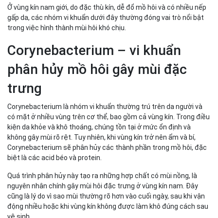
Ở vùng kín nam giới, do đặc thù kín, dễ đổ mồ hôi và có nhiều nếp
gấp da, các nhóm vi khuẩn dưới đây thường đóng vai trò nổi bật
trong việc hình thành mùi hôi khó chịu.
Corynebacterium – vi khuẩn
phân hủy mồ hôi gây mùi đặc
trưng
Corynebacterium là nhóm vi khuẩn thường trú trên da người và
có mặt ở nhiều vùng trên cơ thể, bao gồm cả vùng kín. Trong điều
kiện da khỏe và khô thoáng, chúng tồn tại ở mức ổn định và
không gây mùi rõ rệt. Tuy nhiên, khi vùng kín trở nên ẩm và bí,
Corynebacterium sẽ phân hủy các thành phần trong mồ hôi, đặc
biệt là các acid béo và protein.
Quá trình phân hủy này tạo ra những hợp chất có mùi nồng, là
nguyên nhân chính gây mùi hôi đặc trưng ở vùng kín nam. Đây
cũng là lý do vì sao mùi thường rõ hơn vào cuối ngày, sau khi vận
động nhiều hoặc khi vùng kín không được làm khô đúng cách sau
vệ sinh.