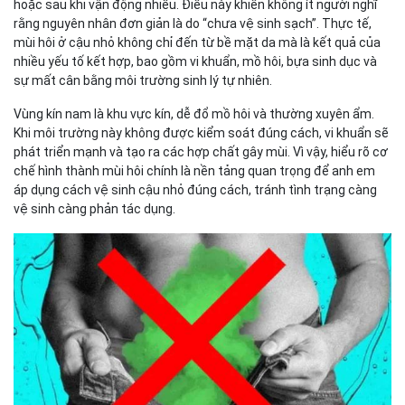
gây mùi
hoặc sau khi vận động nhiều. Điều này khiến không ít người nghĩ
rằng nguyên nhân đơn giản là do “chưa vệ sinh sạch”. Thực tế,
Nguyên tắc vệ sinh dựa trên cơ chế vi sinh
mùi hôi ở cậu nhỏ không chỉ đến từ bề mặt da mà là kết quả của
Tần suất và thời điểm vệ sinh hợp lý cho nam giới
nhiều yếu tố kết hợp, bao gồm vi khuẩn, mồ hôi, bựa sinh dục và
Vai trò của dung dịch vệ sinh cho nam giới
sự mất cân bằng môi trường sinh lý tự nhiên.
Giải pháp vệ sinh khoa học cho nam giới từ Men Stay
Simplicity
Vùng kín nam là khu vực kín, dễ đổ mồ hôi và thường xuyên ẩm.
Kết luận
Khi môi trường này không được kiểm soát đúng cách, vi khuẩn sẽ
phát triển mạnh và tạo ra các hợp chất gây mùi. Vì vậy, hiểu rõ cơ
chế hình thành mùi hôi chính là nền tảng quan trọng để anh em
áp dụng cách vệ sinh cậu nhỏ đúng cách, tránh tình trạng càng
vệ sinh càng phản tác dụng.