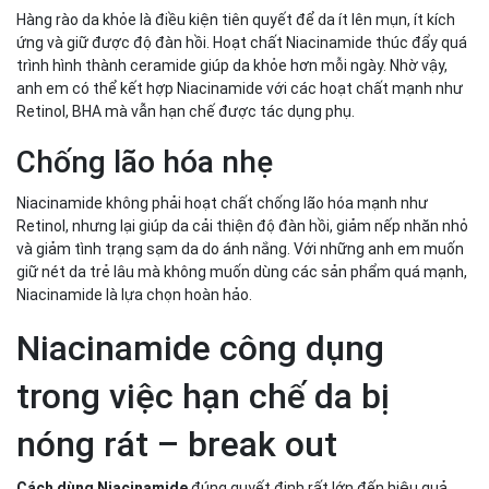
Hàng rào da khỏe là điều kiện tiên quyết để da ít lên mụn, ít kích
ứng và giữ được độ đàn hồi. Hoạt chất Niacinamide thúc đẩy quá
trình hình thành ceramide giúp da khỏe hơn mỗi ngày. Nhờ vậy,
anh em có thể kết hợp Niacinamide với các hoạt chất mạnh như
Retinol, BHA mà vẫn hạn chế được tác dụng phụ.
Chống lão hóa nhẹ
Niacinamide không phải hoạt chất chống lão hóa mạnh như
Retinol, nhưng lại giúp da cải thiện độ đàn hồi, giảm nếp nhăn nhỏ
và giảm tình trạng sạm da do ánh nắng. Với những anh em muốn
giữ nét da trẻ lâu mà không muốn dùng các sản phẩm quá mạnh,
Niacinamide là lựa chọn hoàn hảo.
Niacinamide công dụng
trong việc hạn chế da bị
nóng rát – break out
Cách dùng Niacinamide
đúng quyết định rất lớn đến hiệu quả