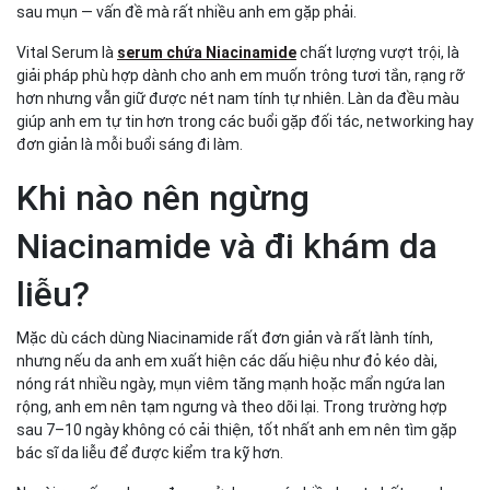
sau mụn — vấn đề mà rất nhiều anh em gặp phải.
Vital Serum là
serum chứa Niacinamide
chất lượng vượt trội, là
giải pháp phù hợp dành cho anh em muốn trông tươi tắn, rạng rỡ
hơn nhưng vẫn giữ được nét nam tính tự nhiên. Làn da đều màu
giúp anh em tự tin hơn trong các buổi gặp đối tác, networking hay
đơn giản là mỗi buổi sáng đi làm.
Khi nào nên ngừng
Niacinamide và đi khám da
liễu?
Mặc dù cách dùng Niacinamide rất đơn giản và rất lành tính,
nhưng nếu da anh em xuất hiện các dấu hiệu như đỏ kéo dài,
nóng rát nhiều ngày, mụn viêm tăng mạnh hoặc mẩn ngứa lan
rộng, anh em nên tạm ngưng và theo dõi lại. Trong trường hợp
sau 7–10 ngày không có cải thiện, tốt nhất anh em nên tìm gặp
bác sĩ da liễu để được kiểm tra kỹ hơn.