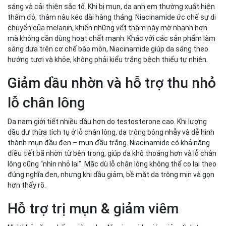
sáng và cải thiện sắc tố. Khi bị mụn, da anh em thường xuất hiện
thâm đỏ, thâm nâu kéo dài hàng tháng. Niacinamide ức chế sự di
chuyển của melanin, khiến những vết thâm này mờ nhanh hơn
mà không cần dùng hoạt chất mạnh. Khác với các sản phẩm làm
sáng dựa trên cơ chế bào mòn, Niacinamide giúp da sáng theo
hướng tươi và khỏe, không phải kiểu trắng bệch thiếu tự nhiên.
Giảm dầu nhờn và hỗ trợ thu nhỏ
lỗ chân lông
Da nam giới tiết nhiều dầu hơn do testosterone cao. Khi lượng
dầu dư thừa tích tụ ở lỗ chân lông, da trông bóng nhẫy và dễ hình
thành mụn đầu đen – mụn đầu trắng. Niacinamide có khả năng
điều tiết bã nhờn từ bên trong, giúp da khô thoáng hơn và lỗ chân
lông cũng “nhìn nhỏ lại”. Mặc dù lỗ chân lông không thể co lại theo
đúng nghĩa đen, nhưng khi dầu giảm, bề mặt da trông mịn và gọn
hơn thấy rõ.
Hỗ trợ trị mụn & giảm viêm