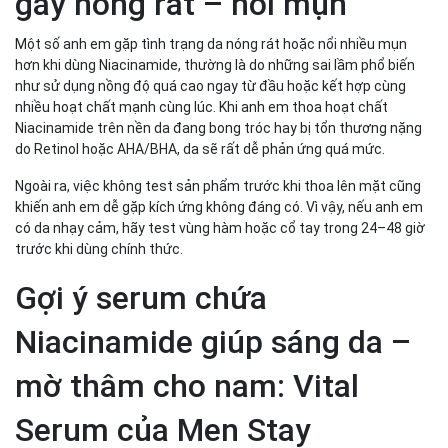
gây nóng rát – nổi mụn
Một số anh em gặp tình trạng da nóng rát hoặc nổi nhiều mụn
hơn khi dùng Niacinamide, thường là do những sai lầm phổ biến
như sử dụng nồng độ quá cao ngay từ đầu hoặc kết hợp cùng
nhiều hoạt chất mạnh cùng lúc. Khi anh em thoa hoạt chất
Niacinamide trên nền da đang bong tróc hay bị tổn thương nặng
do Retinol hoặc AHA/BHA, da sẽ rất dễ phản ứng quá mức.
Ngoài ra, việc không test sản phẩm trước khi thoa lên mặt cũng
khiến anh em dễ gặp kích ứng không đáng có. Vì vậy, nếu anh em
có da nhạy cảm, hãy test vùng hàm hoặc cổ tay trong 24–48 giờ
trước khi dùng chính thức.
Gợi ý serum chứa
Niacinamide giúp sáng da –
mờ thâm cho nam: Vital
Serum của Men Stay