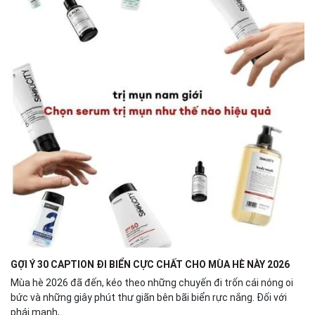
GỢI Ý 30 CAPTION ĐI BIỂN CỰC CHẤT CHO MÙA HÈ NÀY 2026
Mùa hè 2026 đã đến, kéo theo những chuyến đi trốn cái nóng oi
bức và những giây phút thư giãn bên bãi biển rực nắng. Đối với
phái mạnh,...