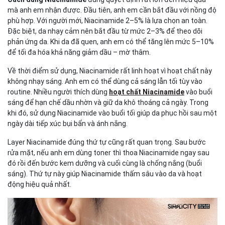
mà anh em nhận được. Đầu tiên, anh em cần bắt đầu với nồng độ
phù hợp. Với người mới, Niacinamide 2–5% là lựa chọn an toàn.
Đặc biệt, da nhạy cảm nên bắt đầu từ mức 2–3% để theo dõi
phản ứng da. Khi da đã quen, anh em có thể tăng lên mức 5–10%
để tối đa hóa khả năng giảm dầu – mờ thâm.
Về thời điểm sử dụng, Niacinamide rất linh hoạt vì hoạt chất này
không nhạy sáng. Anh em có thể dùng cả sáng lẫn tối tùy vào
routine. Nhiều người thích dùng
hoạt chất Niacinamide
vào buổi
sáng để hạn chế dầu nhờn và giữ da khô thoáng cả ngày. Trong
khi đó, sử dụng Niacinamide vào buổi tối giúp da phục hồi sau một
ngày dài tiếp xúc bụi bẩn và ánh nắng.
Layer Niacinamide đúng thứ tự cũng rất quan trọng. Sau bước
rửa mặt, nếu anh em dùng toner thì thoa Niacinamide ngay sau
đó rồi đến bước kem dưỡng và cuối cùng là chống nắng (buổi
sáng). Thứ tự này giúp Niacinamide thấm sâu vào da và hoạt
động hiệu quả nhất.