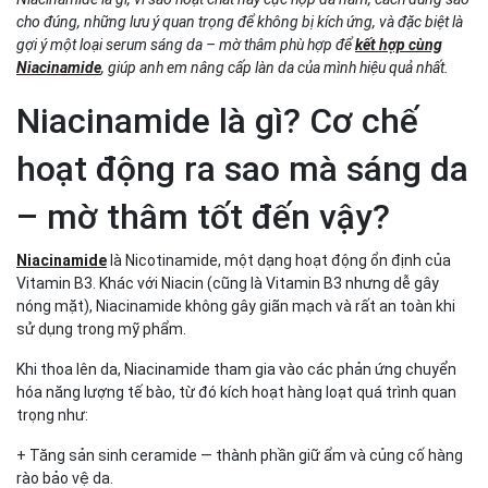
không?
cho đúng, những lưu ý quan trọng để không bị kích ứng, và đặc biệt là
Retinol và Niacinamide – Bộ đôi phục hồi hoàn hảo
gợi ý một loại serum sáng da – mờ thâm phù hợp để
kết hợp cùng
cho da nam
Niacinamide
, giúp anh em nâng cấp làn da của mình hiệu quả nhất.
Sai lầm khiến Niacinamide gây nóng rát – nổi mụn
Gợi ý serum chứa Niacinamide giúp sáng da – mờ
Niacinamide là gì? Cơ chế
thâm cho nam: Vital Serum của Men Stay Simplicity
Khi nào nên ngừng Niacinamide và đi khám da liễu?
hoạt động ra sao mà sáng da
Kết luận – Niacinamide hiệu quả thật sự nhưng phải
– mờ thâm tốt đến vậy?
dùng đúng cách
Niacinamide
là Nicotinamide, một dạng hoạt động ổn định của
Vitamin B3. Khác với Niacin (cũng là Vitamin B3 nhưng dễ gây
nóng mặt), Niacinamide không gây giãn mạch và rất an toàn khi
sử dụng trong mỹ phẩm.
Khi thoa lên da, Niacinamide tham gia vào các phản ứng chuyển
hóa năng lượng tế bào, từ đó kích hoạt hàng loạt quá trình quan
trọng như:
+ Tăng sản sinh ceramide — thành phần giữ ẩm và củng cố hàng
rào bảo vệ da.