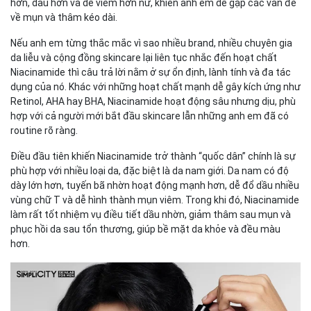
hơn, dầu hơn và dễ viêm hơn nữ, khiến anh em dễ gặp các vấn đề
về mụn và thâm kéo dài.
Nếu anh em từng thắc mắc vì sao nhiều brand, nhiều chuyên gia
da liễu và cộng đồng skincare lại liên tục nhắc đến hoạt chất
Niacinamide thì câu trả lời nằm ở sự ổn định, lành tính và đa tác
dụng của nó. Khác với những hoạt chất mạnh dễ gây kích ứng như
Retinol, AHA hay BHA, Niacinamide hoạt động sâu nhưng dịu, phù
hợp với cả người mới bắt đầu skincare lẫn những anh em đã có
routine rõ ràng.
Điều đầu tiên khiến Niacinamide trở thành “quốc dân” chính là sự
phù hợp với nhiều loại da, đặc biệt là da nam giới. Da nam có độ
dày lớn hơn, tuyến bã nhờn hoạt động mạnh hơn, dễ đổ dầu nhiều
vùng chữ T và dễ hình thành mụn viêm. Trong khi đó, Niacinamide
làm rất tốt nhiệm vụ điều tiết dầu nhờn, giảm thâm sau mụn và
phục hồi da sau tổn thương, giúp bề mặt da khỏe và đều màu
hơn.