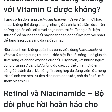
với Vitamin C được không?
Từng có tin đồn rằng
cách dùng
Niacinamide và Vitamin C
khác
nhau, không thể dùng chung, nhưng đây chỉ là hiểu lầm dựa trên
những nghiên cứu cũ từ vài chục năm trước. Trong điều kiện
thực tế, cả hai hoạt chất này hoàn toàn có thể kết hợp với nhau
để tăng hiệu quả sáng da và đều màu.
Nếu da anh em không quá nhạy cảm, việc dùng
Niacinamide và
Vitamin C
trong cùng routine — đặc biệt là buổi sáng — sẽ giúp da
tươi sáng và chống oxy hóa cực tốt. Tuy nhiên, với những người
dùng Vitamin C dạng LAA nồng độ cao, có thể chia thời điểm
dùng để tránh da bị kích ứng. Trường hợp da đang viêm đỏ, nóng
rát thì anh em nên ưu tiên Niacinamide trước, chờ da ổn rồi mới
thêm Vitamin C.
Retinol và Niacinamide – Bộ
đôi phục hồi hoàn hảo cho