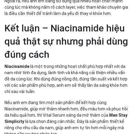
Ngoài ra, nếu anh em đang sử dụng quá nhiều hoạt chất mạnh
cùng lúc mà không nắm rõ cách layer, việc tham khảo chuyên gia
là điều cần thiết để tránh làm da yếu đi thay vì khỏe hơn.
Kết luận – Niacinamide hiệu
quả thật sự nhưng phải dùng
đúng cách
Niacinamide
là một trong những hoạt chất phù hợp nhất với da
nam nhờ tính đa dụng, lành tính và khả năng cải thiện nhiều vấn
đề da cùng lúc. Khi dùng đúng nồng độ, đúng tần suất và kết hợp
với các sản phẩm phù hợp, anh em sẽ thấy làn da sáng khỏe hơn
chỉ sau vài tuần.
Nếu anh em đang tìm một sản phẩm để kết hợp cùng
Niacinamide, giúp mờ thâm nhanh hơn, đều màu hơn và phục hồi
da hiệu quả hơn, thì Vital Serum sáng da mờ thâm của
Men Stay
Simplicity
là lựa chọn đáng cân nhắc. Đây là sản phẩm thiết kế
riêng cho nhu cầu da nam, giúp anh em tự tin hơn mỗi ngày mà