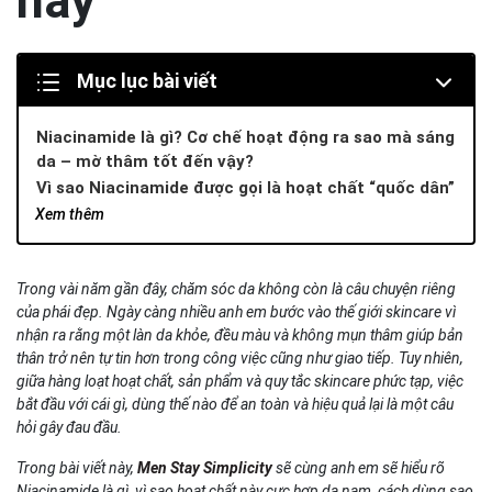
nay
Mục lục bài viết
Niacinamide là gì? Cơ chế hoạt động ra sao mà sáng
da – mờ thâm tốt đến vậy?
Vì sao Niacinamide được gọi là hoạt chất “quốc dân”
trong skincare?
Xem thêm
Niacinamide có tác dụng gì? 5 công dụng nổi bật của
Niacinamide mà anh em cần biết
Làm sáng da & làm đều màu tự nhiên
Trong vài năm gần đây, chăm sóc da không còn là câu chuyện riêng
của phái đẹp. Ngày càng nhiều anh em bước vào thế giới skincare vì
Giảm dầu nhờn và hỗ trợ thu nhỏ lỗ chân lông
nhận ra rằng một làn da khỏe, đều màu và không mụn thâm giúp bản
Hỗ trợ trị mụn & giảm viêm
thân trở nên tự tin hơn trong công việc cũng như giao tiếp. Tuy nhiên,
Phục hồi hàng rào da
giữa hàng loạt hoạt chất, sản phẩm và quy tắc skincare phức tạp, việc
Chống lão hóa nhẹ
bắt đầu với cái gì, dùng thế nào để an toàn và hiệu quả lại là một câu
Niacinamide công dụng trong việc hạn chế da bị nóng
hỏi gây đau đầu.
rát – break out
Trong bài viết này,
Men Stay Simplicity
sẽ cùng anh em sẽ hiểu rõ
Niacinamide có dùng chung với Vitamin C được
Niacinamide là gì, vì sao hoạt chất này cực hợp da nam, cách dùng sao