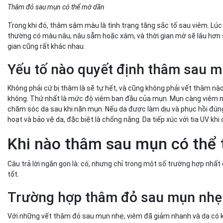
Thâm đỏ sau mụn có thể mờ dần
Trong khi đó, thâm sậm màu là tình trạng tăng sắc tố sau viêm. Lú
thường có màu nâu, nâu sẫm hoặc xám, và thời gian mờ sẽ lâu hơn s
gian cũng rất khác nhau.
Yếu tố nào quyết định thâm sau m
Không phải cứ bị thâm là sẽ tự hết, và cũng không phải vết thâm n
không. Thứ nhất là mức độ viêm ban đầu của mụn. Mụn càng viêm nặ
chăm sóc da sau khi nặn mụn. Nếu da được làm dịu và phục hồi đúng
hoạt và bảo vệ da, đặc biệt là chống nắng. Da tiếp xúc với tia UV 
Khi nào thâm sau mụn có thể 
Câu trả lời ngắn gọn là: có, nhưng chỉ trong một số trường hợp nhất
tốt.
Trường hợp thâm đỏ sau mụn nh
Với những vết thâm đỏ sau mụn nhẹ, viêm đã giảm nhanh và da có kh