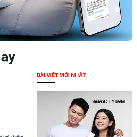
gay
BÀI VIẾT MỚI NHẤT
ời thấy thâm