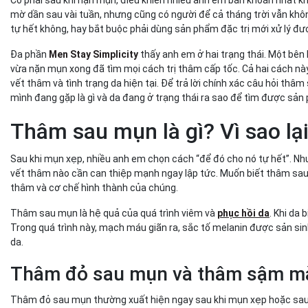
Bao lâu thì nên can thiệp nếu thâm không mờ?
mờ dần sau vài tuần, nhưng cũng có người để cả tháng trời vẫn kh
Sau khi nặn mụn nên làm gì để thâm dễ mờ hơn?
tự hết không, hay bắt buộc phải dùng sản phẩm đặc trị mới xử lý đ
Chăm sóc da sau khi lấy nhân mụn đúng cách
Những sai lầm khiến thâm sau mụn kéo dài
Đa phần
Men Stay Simplicity
thấy anh em ở hai trạng thái. Một bên 
vừa nặn mụn xong đã tìm mọi cách trị thâm cấp tốc. Cả hai cách nà
Vì sao phục hồi da tốt giúp thâm tự mờ nhanh hơn?
vết thâm và tình trạng da hiện tại. Để trả lời chính xác câu hỏi th
Giải pháp giúp da phục hồi sau mụn và hạn chế thâm
mình đang gặp là gì và da đang ở trạng thái ra sao để tìm được sản
Vì sao muốn thâm mờ nhanh phải bắt đầu từ phục hồi da?
Kem dưỡng ẩm B5 & Bioactive Derma Pro hỗ trợ da sau mụ
Thâm sau mụn là gì? Vì sao lạ
Kết luận – Thâm sau mụn có thể tự hết, nếu anh em là
Sau khi mụn xẹp, nhiều anh em chọn cách “để đó cho nó tự hết”. Nh
vết thâm nào cần can thiệp mạnh ngay lập tức. Muốn biết thâm sau 
thâm và cơ chế hình thành của chúng.
Thâm sau mụn là hệ quả của quá trình viêm và
phục hồi da
. Khi da
Trong quá trình này, mạch máu giãn ra, sắc tố melanin được sản sinh
da.
Thâm đỏ sau mụn và thâm sậm mà
Thâm đỏ sau mụn thường xuất hiện ngay sau khi mụn xẹp hoặc sau k