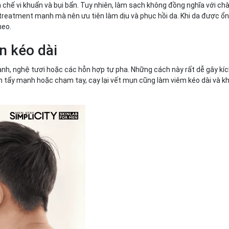
chế vi khuẩn và bụi bẩn. Tuy nhiên, làm sạch không đồng nghĩa với ch
 treatment mạnh mà nên ưu tiên làm dịu và phục hồi da. Khi da được ổ
heo.
n kéo dài
hanh, nghệ tươi hoặc các hỗn hợp tự pha. Những cách này rất dễ gây kíc
h tẩy mạnh hoặc chạm tay, cạy lại vết mụn cũng làm viêm kéo dài và k