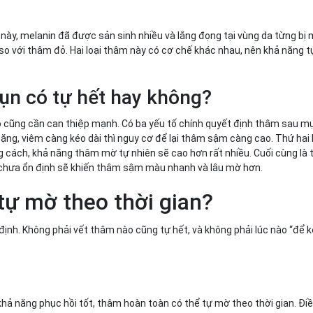
c này, melanin đã được sản sinh nhiều và lắng đọng tại vùng da từng 
o với thâm đỏ. Hai loại thâm này có cơ chế khác nhau, nên khả năng t
ụn có tự hết hay không?
ào cũng cần can thiệp mạnh. Có ba yếu tố chính quyết định thâm sau m
ng, viêm càng kéo dài thì nguy cơ để lại thâm sậm càng cao. Thứ hai
 cách, khả năng thâm mờ tự nhiên sẽ cao hơn rất nhiều. Cuối cùng là t
khi chưa ổn định sẽ khiến thâm sậm màu nhanh và lâu mờ hơn.
tự mờ theo thời gian?
 định. Không phải vết thâm nào cũng tự hết, và không phải lúc nào “để 
ẹ
ả năng phục hồi tốt, thâm hoàn toàn có thể tự mờ theo thời gian. Điề