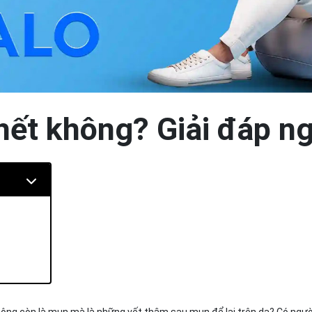
hết không? Giải đáp n
hông còn là mụn mà là những vết thâm sau mụn để lại trên da? Có ngư