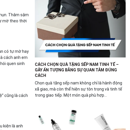
bị mụn. Thâm sậm
ự mờ theo thời
ụn có tự mờ hay
 là cách anh em
hói quen sinh
CÁCH CHỌN QUÀ TẶNG SẾP NAM TINH TẾ –
GÂY ẤN TƯỢNG BẰNG SỰ QUAN TÂM ĐÚNG
CÁCH
Chọn quà tặng sếp nam không chỉ là hành động
xã giao, mà còn thể hiện sự tôn trọng và tinh tế
trong giao tiếp. Một món quà phù hợp...
kệ” cũng là cách
u kiện là anh