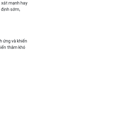
à xát mạnh hay
n định sớm,
h ứng và khiến
hiến thâm khó