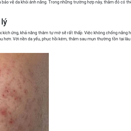
 bảo vệ da khỏi ánh nắng. Trong những trường hợp này, thâm đỏ có t
 lý
c bị kích ứng, khả năng thâm tự mờ sẽ rất thấp. Việc không chống nắng 
hơn. Với nền da yếu, phục hồi kém, thâm sau mụn thường tồn tại lâu