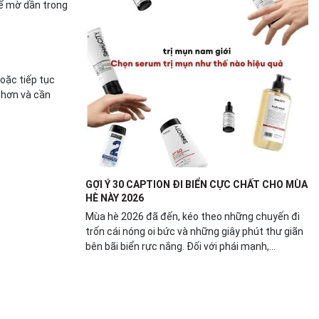
hể mờ dần trong
hoặc tiếp tục
 hơn và cần
GỢI Ý 30 CAPTION ĐI BIỂN CỰC CHẤT CHO MÙA
HÈ NÀY 2026
Mùa hè 2026 đã đến, kéo theo những chuyến đi
trốn cái nóng oi bức và những giây phút thư giãn
bên bãi biển rực nắng. Đối với phái mạnh,...