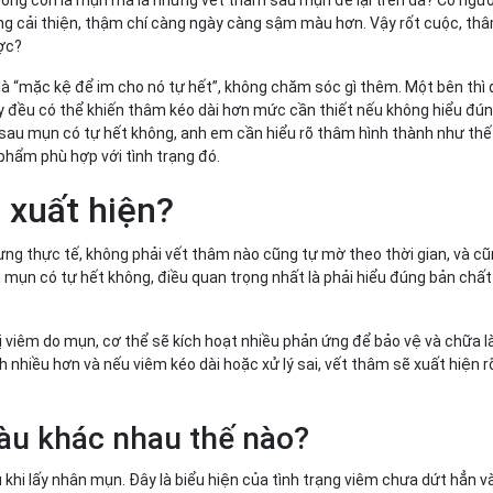
ông cải thiện, thậm chí càng ngày càng sậm màu hơn. Vậy rốt cuộc, t
ược?
là “mặc kệ để im cho nó tự hết”, không chăm sóc gì thêm. Một bên thì 
y đều có thể khiến thâm kéo dài hơn mức cần thiết nếu không hiểu đú
âm sau mụn có tự hết không, anh em cần hiểu rõ thâm hình thành như thế
 phẩm phù hợp với tình trạng đó.
n thế nào?
i xuất hiện?
m đúng
ưng thực tế, không phải vết thâm nào cũng tự mờ theo thời gian, và c
mụn có tự hết không, điều quan trọng nhất là phải hiểu đúng bản chất 
 bị viêm do mụn, cơ thể sẽ kích hoạt nhiều phản ứng để bảo vệ và chữa 
 nhiều hơn và nếu viêm kéo dài hoặc xử lý sai, vết thâm sẽ xuất hiện r
u khác nhau thế nào?
hi lấy nhân mụn. Đây là biểu hiện của tình trạng viêm chưa dứt hẳn 