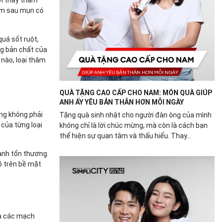
hâm sau mụn có
quá sốt ruột,
ng bản chất của
 nào, loại thâm
QUÀ TẶNG CAO CẤP CHO NAM: MÓN QUÀ GIÚP
ANH ẤY YÊU BẢN THÂN HƠN MỖI NGÀY
ũng không phải
Tặng quà sinh nhật cho người đàn ông của mình
của từng loại
không chỉ là lời chúc mừng, mà còn là cách bạn
thể hiện sự quan tâm và thấu hiểu. Thay...
lành tổn thương.
õ trên bề mặt
và các mạch