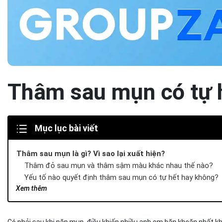
Thâm sau mụn có tự 
Mục lục bài viết
Thâm sau mụn là gì? Vì sao lại xuất hiện?
Thâm đỏ sau mụn và thâm sậm màu khác nhau thế nào?
Yếu tố nào quyết định thâm sau mụn có tự hết hay không?
Xem thêm
Khi nào thâm sau mụn có thể tự mờ theo thời gian?
Trường hợp thâm đỏ sau mụn nhẹ
Trường hợp thâm sau mụn khó xử lý
Có phải sau khi nặn mụn, điều khiến nhiều anh em băn khoăn nhất k