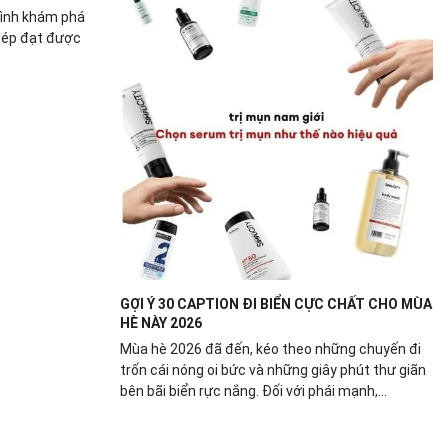
trình khám phá
phép đạt được
GỢI Ý 30 CAPTION ĐI BIỂN CỰC CHẤT CHO MÙA
HÈ NÀY 2026
Mùa hè 2026 đã đến, kéo theo những chuyến đi
trốn cái nóng oi bức và những giây phút thư giãn
bên bãi biển rực nắng. Đối với phái mạnh,...