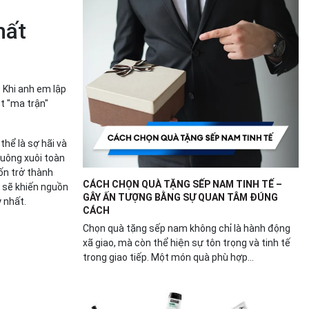
hất
. Khi anh em lập
t "ma trận"
thể là sợ hãi và
buông xuôi toàn
ốn trở thành
CÁCH CHỌN QUÀ TẶNG SẾP NAM TINH TẾ –
 sẽ khiến nguồn
GÂY ẤN TƯỢNG BẰNG SỰ QUAN TÂM ĐÚNG
y nhất.
CÁCH
Chọn quà tặng sếp nam không chỉ là hành động
xã giao, mà còn thể hiện sự tôn trọng và tinh tế
trong giao tiếp. Một món quà phù hợp...
.