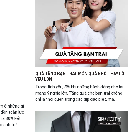
QUÀ TẶNG BẠN TRAI: MÓN QUÀ NHỎ THAY LỜI
YÊU LỚN
Trong tình yêu, đôi khi những hành động nhỏ lại
mang ý nghĩa lớn. Tặng quà cho bạn trai không
chỉ là thói quen trong các dịp đặc biệt, mà...
ằm ở những gì
 dồn toàn lực
 ra 80% kết
i anh trở