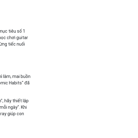
mục tiêu số 1
học chơi guitar
ừng tiếc nuối
hì làm, mai buồn
omic Habits" đã
, hãy thiết lập
mỗi ngày". Khi
ray giúp con