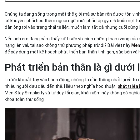
Bước 1: Khám phá và phát triển bản thân theo luật "Sàng lọ
Bước 2: Kỹ năng "Hệ thống hóa" – Biến nỗ lực thành thói q
Chúng ta đang sống trong một thế giới mà sự bận rộn được tôn vinh
Bước 3: Trực quan hóa đích đến để neo giữ sự tập trung
lời khuyên: phải học thêm ngoại ngữ mới, phải tập gym 6 buổi một tuần
Kết luận
đàn ông rơi vào trạng thái tê liệt, muốn làm tất cả nhưng cuối cùng
Nếu anh em đang cảm thấy kiệt sức vì chính những tham vọng của mì
nặng lên vai, tại sao không thử phương pháp trừ đi? Bài viết này
Men 
để xây dựng một kế hoạch phát triển bản thân tinh gọn, sắc bén và
Phát triển bản thân là gì dưới 
Trước khi bắt tay vào hành động, chúng ta cần thống nhất lại về tư 
nhiều người đau đầu đến thế. Hiểu theo nghĩa học thuật,
phát triển
Men Stay Simplicity và tư duy tối giản, khái niệm này không có ngh
khoa toàn thư sống.