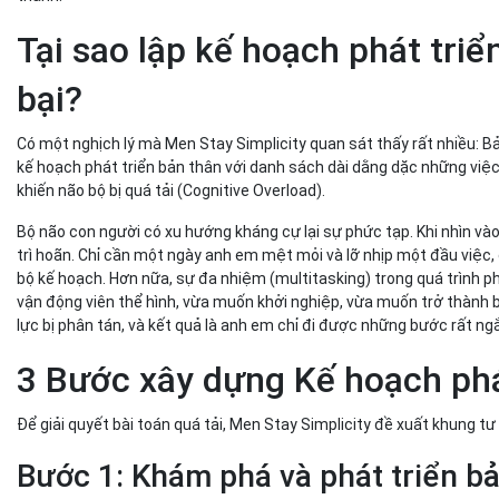
Tại sao lập kế hoạch phát triể
bại?
Có một nghịch lý mà Men Stay Simplicity quan sát thấy rất nhiều: Bả
kế hoạch phát triển bản thân với danh sách dài dằng dặc những việc
khiến não bộ bị quá tải (Cognitive Overload).
Bộ não con người có xu hướng kháng cự lại sự phức tạp. Khi nhìn v
trì hoãn. Chỉ cần một ngày anh em mệt mỏi và lỡ nhịp một đầu việc,
bộ kế hoạch. Hơn nữa, sự đa nhiệm (multitasking) trong quá trình p
vận động viên thể hình, vừa muốn khởi nghiệp, vừa muốn trở thành 
lực bị phân tán, và kết quả là anh em chỉ đi được những bước rất ng
3 Bước xây dựng Kế hoạch phá
Để giải quyết bài toán quá tải, Men Stay Simplicity đề xuất khung t
Bước 1: Khám phá và phát triển bả