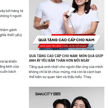
vây bởi hàng tá
 không ít người
g thêm gánh
ghĩa thiết yếu)
QUÀ TẶNG CAO CẤP CHO NAM: MÓN QUÀ GIÚP
ANH ẤY YÊU BẢN THÂN HƠN MỖI NGÀY
à lại khiến
lăng kính của
Tặng quà sinh nhật cho người đàn ông của mình
t cuốn bách
không chỉ là lời chúc mừng, mà còn là cách bạn
thể hiện sự quan tâm và thấu hiểu. Thay...