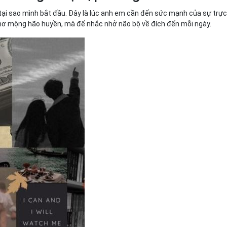
o tại sao mình bắt đầu. Đây là lúc anh em cần đến sức mạnh của sự trự
ể mơ mộng hão huyền, mà để nhắc nhở não bộ về đích đến mỗi ngày.