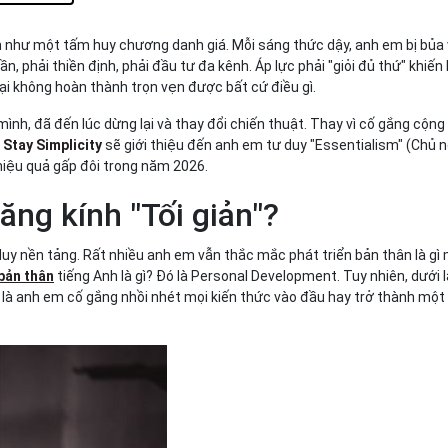
c"
uen
 như một tấm huy chương danh giá. Mỗi sáng thức dậy, anh em bị bủa 
, phải thiền định, phải đầu tư đa kênh. Áp lực phải "giỏi đủ thứ" khiến
 lại không hoàn thành trọn vẹn được bất cứ điều gì.
nh, đã đến lúc dừng lại và thay đổi chiến thuật. Thay vì cố gắng cộn
Stay Simplicity
sẽ giới thiệu đến anh em tư duy "Essentialism" (Chủ n
 hiệu quả gấp đôi trong năm 2026.
lăng kính "Tối giản"?
duy nền tảng. Rất nhiều anh em vẫn thắc mắc phát triển bản thân là gì m
 bản thân
tiếng Anh là gì? Đó là Personal Development. Tuy nhiên, dưới 
ĩa là anh em cố gắng nhồi nhét mọi kiến thức vào đầu hay trở thành mộ