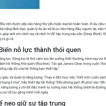
ều nên được xếp vào hàng thứ yếu hoặc loại bỏ hoàn toàn. Ví dụ, nếu 
 kỹ năng lãnh đạo, quản lý dự án sẽ là ưu tiên hàng đầu; ngược lại, việc 
ọc giúp anh em rảnh tay và rảnh trí để tập trung sâu sắc (Deep Work). Đ
g có gì cả.
Biến nỗ lực thành thói quen
ộng lực. Động lực là thứ cảm xúc lên xuống thất thường, hôm nay vui t
ành hệ thống thói quen (Routine). Tác giả James Clear trong cuốn "At
xuống cấp độ của hệ thống bạn thiết lập".
ự giác và Quản lý năng lượng. Thay vì đặt mục tiêu "Viết một cuốn sách"
ơ bụng 6 múi", hãy thiết lập hệ thống "Đến phòng gym 45 phút vào 18h 
 năng lượng ý chí để đấu tranh tư tưởng nữa. Hệ thống chính là đường 
ều sự nỗ lực gồng mình mỗi ngày.
ể neo giữ sự tập trung