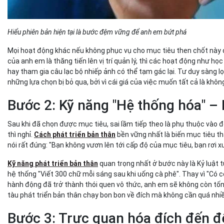
Hiểu phiên bản hiện tại là bước đệm vững để anh em bứt phá
Mọi hoạt động khác nếu không phục vụ cho mục tiêu then chốt này đ
của anh em là thăng tiến lên vị trí quản lý, thì các hoạt động như học
hay tham gia câu lạc bộ nhiếp ảnh có thể tạm gác lại. Tư duy sàng l
những lựa chọn bị bỏ qua, bởi vì cái giá của việc muốn tất cả là khôn
Bước 2: Kỹ năng "Hệ thống hóa" – 
Sau khi đã chọn được mục tiêu, sai lầm tiếp theo là phụ thuộc vào đ
thì nghỉ.
Cách phát triển bản thân
bền vững nhất là biến mục tiêu th
nói rất đúng: "Bạn không vươn lên tới cấp độ của mục tiêu, bạn rơi 
Kỹ năng phát triển bản thân
quan trọng nhất ở bước này là Kỷ luật t
hệ thống "Viết 300 chữ mỗi sáng sau khi uống cà phê". Thay vì "Có c
hành động đã trở thành thói quen vô thức, anh em sẽ không còn tốn
tàu phát triển bản thân chạy bon bon về đích mà không cần quá nhi
Bước 3: Trực quan hóa đích đến đ