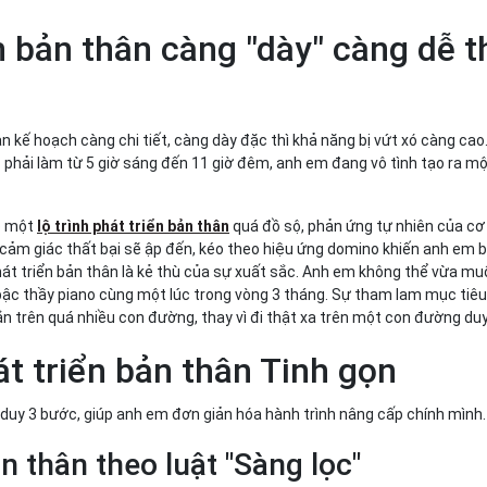
n bản thân càng "dày" càng dễ t
n kế hoạch càng chi tiết, càng dày đặc thì khả năng bị vứt xó càng cao
 phải làm từ 5 giờ sáng đến 11 giờ đêm, anh em đang vô tình tạo ra mộ
ào một
lộ trình phát triển bản thân
quá đồ sộ, phản ứng tự nhiên của cơ 
 cảm giác thất bại sẽ ập đến, kéo theo hiệu ứng domino khiến anh em 
hát triển bản thân là kẻ thù của sự xuất sắc. Anh em không thể vừa mu
bậc thầy piano cùng một lúc trong vòng 3 tháng. Sự tham lam mục tiêu
ắn trên quá nhiều con đường, thay vì đi thật xa trên một con đường du
t triển bản thân Tinh gọn
ư duy 3 bước, giúp anh em đơn giản hóa hành trình nâng cấp chính mình
n thân theo luật "Sàng lọc"