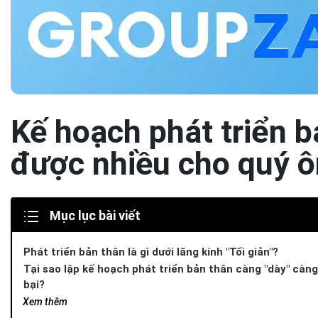
Kế hoạch phát triển b
được nhiều cho quý ô
Mục lục bài viết
Phát triển bản thân là gì dưới lăng kính "Tối giản"?
Tại sao lập kế hoạch phát triển bản thân càng "dày" càng
bại?
3 Bước xây dựng Kế hoạch phát triển bản thân Tinh gọn
Xem thêm