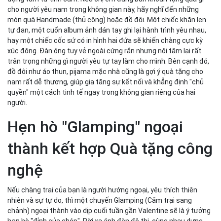
cho người yêu nam trong không gian này, hãy nghĩ đến những
món quà Handmade (thủ công) hoặc đồ đôi. Một chiếc khăn len
tự đan, một cuốn album ảnh dán tay ghi lại hành trình yêu nhau,
hay một chiếc cốc sứ có in hình hai đứa sẽ khiến chàng cực kỳ
xúc động. Đàn ông tuy vẻ ngoài cứng rắn nhưng nội tâm lại rất
trân trọng những gì người yêu tự tay làm cho mình. Bên cạnh đó,
đồ đôi như áo thun, pijama mặc nhà cũng là gợi ý quà tặng cho
nam rất dễ thương, giúp gia tăng sự kết nối và khẳng định "chủ
quyền" một cách tinh tế ngay trong không gian riêng của hai
người.
Hẹn hò "Glamping" ngoại
thành kết hợp Quà tặng công
nghệ
Nếu chàng trai của bạn là người hướng ngoại, yêu thích thiên
nhiên và sự tự do, thì một chuyến Glamping (Cắm trại sang
chảnh) ngoại thành vào dịp cuối tuần gần Valentine sẽ là ý tưởng
hẹn hò "đỉnh của chóp". Rời xa ánh đèn đô thị, cùng nhau dựng