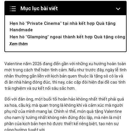
Mục lục bài viết
Hẹn hò "Private Cinema" tại nhà kết hợp Quà tặng
Handmade
Hẹn hò "Glamping" ngoại thành kết hợp Quà tặng công
nghệ
Xem thêm
Hẹn hò "Fine Dining" sang trọng kết hợp Quà tặng phụ
kiện đẳng cấp
Hẹn hò "Staycation" thư giãn kết hợp Combo CHỈN
Valentine năm 2026 đang đến gần với những xu hướng hoàn toàn
mới trong cách thể hiện tình cảm. Nếu như trước đây, ngày lễ tình
CHU TOÀN DIỆN
nhân thường gắn liền với kịch bản quen thuộc là tặng sô cô la và
Kết luận
đi ăn nhà hàng đông đúc, thì nay, các cặp đôi hiện đại đề cao tính
trải nghiệm và sự kết nối sâu sắc hơn.
Đối với đàn ông, một buổi tối hoàn hảo không nhất thiết phải quá
xa hoa, cầu kỳ, mà quan trọng là không khí và cảm xúc mà người
phụ nữ của mình mang lại. Chính vì thế, món quà tặng Valentine
cho nam lý tưởng nhất không nên đứng độc lập, mà nên là một
phần của kịch bản hẹn hò được thiết kế riêng biệt, tạo nên sự
cộng hưởng tuyệt vời.