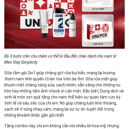
Bộ 3 bước chỉn chu chăm cơ thể từ đầu đến chân dành cho nam từ
Men Stay Simplicity
Sữa tắm gội 2in1 giúp chàng gột rửa bụi bẩn, mang lại hương
thơm nam tính quyến rũ lan tỏa trên da thịt. Sữa rửa mặt giúp
khuôn mặt chàng sáng sủa, sạch nhờn, sẵn sàng cho những nụ
hôn hay những tấm ảnh check-in cận mặt. Đặc biệt, Dung dịch vệ
sinh là món set quà tặng cho nam thể hiện sự quan tâm cực kỳ
tinh tế và sâu sắc của chị em. Nó giúp chàng luôn khô thoáng,
sạch sẽ ở vùng nhạy cảm, mang lại sự tự tin tuyệt đối trong
những khoảnh khắc gần gũi nhất.
Tặng combo này, chị em không cần nói nhiều lời hoa mỹ, nhưng