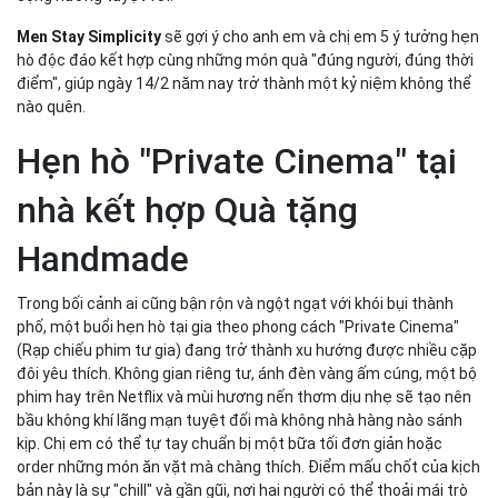
Men Stay Simplicity
sẽ gợi ý cho anh em và chị em 5 ý tưởng hẹn
hò độc đáo kết hợp cùng những món quà "đúng người, đúng thời
điểm", giúp ngày 14/2 năm nay trở thành một kỷ niệm không thể
nào quên.
Hẹn hò "Private Cinema" tại
nhà kết hợp Quà tặng
Handmade
Trong bối cảnh ai cũng bận rộn và ngột ngạt với khói bụi thành
phố, một buổi hẹn hò tại gia theo phong cách "Private Cinema"
(Rạp chiếu phim tư gia) đang trở thành xu hướng được nhiều cặp
đôi yêu thích. Không gian riêng tư, ánh đèn vàng ấm cúng, một bộ
phim hay trên Netflix và mùi hương nến thơm dịu nhẹ sẽ tạo nên
bầu không khí lãng mạn tuyệt đối mà không nhà hàng nào sánh
kịp. Chị em có thể tự tay chuẩn bị một bữa tối đơn giản hoặc
order những món ăn vặt mà chàng thích. Điểm mấu chốt của kịch
bản này là sự "chill" và gần gũi, nơi hai người có thể thoải mái trò