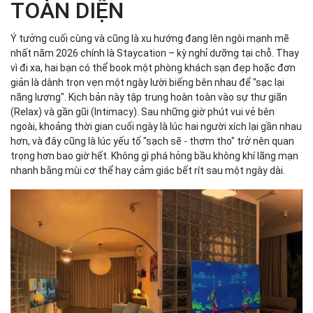
TOÀN DIỆN
Ý tưởng cuối cùng và cũng là xu hướng đang lên ngôi mạnh mẽ
nhất năm 2026 chính là Staycation – kỳ nghỉ dưỡng tại chỗ. Thay
vì đi xa, hai bạn có thể book một phòng khách sạn đẹp hoặc đơn
giản là dành trọn vẹn một ngày lười biếng bên nhau để "sạc lại
năng lượng". Kịch bản này tập trung hoàn toàn vào sự thư giãn
(Relax) và gần gũi (Intimacy). Sau những giờ phút vui vẻ bên
ngoài, khoảng thời gian cuối ngày là lúc hai người xích lại gần nhau
hơn, và đây cũng là lúc yếu tố "sạch sẽ - thơm tho" trở nên quan
trọng hơn bao giờ hết. Không gì phá hỏng bầu không khí lãng mạn
nhanh bằng mùi cơ thể hay cảm giác bết rít sau một ngày dài.