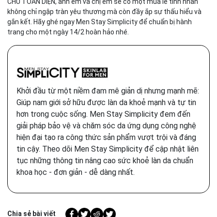
CHU TOÀN DIỆN, anh em và chị em sẽ có một mùa lễ tình nhân
không chỉ ngập tràn yêu thương mà còn đầy ắp sự thấu hiểu và
gắn kết. Hãy ghé ngay Men Stay Simplicity để chuẩn bị hành
trang cho một ngày 14/2 hoàn hảo nhé.
Khởi đầu từ một niềm đam mê giản dị nhưng mạnh mẽ:
Giúp nam giới sở hữu được làn da khoẻ mạnh và tự tin
hơn trong cuộc sống. Men Stay Simplicity đem đến
giải pháp bảo vệ và chăm sóc da ứng dụng công nghệ
hiện đại tạo ra công thức sản phẩm vượt trội và đáng
tin cậy. Theo dõi Men Stay Simplicity để cập nhật liên
tục những thông tin nâng cao sức khoẻ làn da chuẩn
khoa học - đơn giản - dễ dàng nhất.
Chia sẻ bài viết