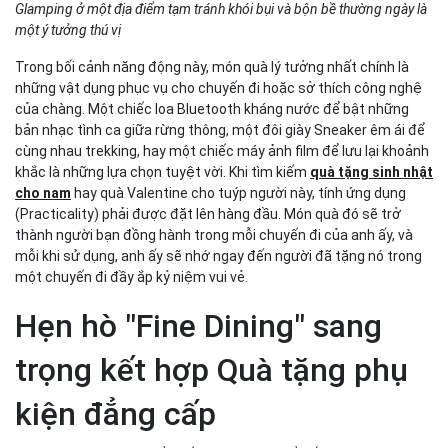
Glamping ở một địa điểm tạm tránh khói bụi và bộn bề thường ngày là
một ý tưởng thú vị
Trong bối cảnh năng động này, món quà lý tưởng nhất chính là
những vật dụng phục vụ cho chuyến đi hoặc sở thích công nghệ
của chàng. Một chiếc loa Bluetooth kháng nước để bật những
bản nhạc tình ca giữa rừng thông, một đôi giày Sneaker êm ái để
cùng nhau trekking, hay một chiếc máy ảnh film để lưu lại khoảnh
khắc là những lựa chọn tuyệt vời. Khi tìm kiếm
quà tặng sinh nhật
cho nam
hay quà Valentine cho tuýp người này, tính ứng dụng
(Practicality) phải được đặt lên hàng đầu. Món quà đó sẽ trở
thành người bạn đồng hành trong mỗi chuyến đi của anh ấy, và
mỗi khi sử dụng, anh ấy sẽ nhớ ngay đến người đã tặng nó trong
một chuyến đi đầy ắp kỷ niệm vui vẻ.
Hẹn hò "Fine Dining" sang
trọng kết hợp Quà tặng phụ
kiện đẳng cấp