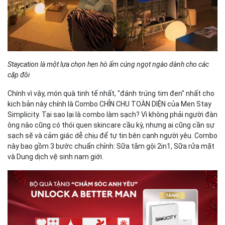
Staycation là một lựa chọn hẹn hò ấm cúng ngọt ngào dành cho các
cặp đôi
Chính vì vậy, món quà tinh tế nhất, "đánh trúng tim đen" nhất cho
kịch bản này chính là Combo CHỈN CHU TOÀN DIỆN của Men Stay
Simplicity. Tại sao lại là combo làm sạch? Vì không phải người đàn
ông nào cũng có thói quen skincare cầu kỳ, nhưng ai cũng cần sự
sạch sẽ và cảm giác dễ chịu để tự tin bên cạnh người yêu. Combo
này bao gồm 3 bước chuẩn chỉnh: Sữa tắm gội 2in1, Sữa rửa mặt
và Dung dịch vệ sinh nam giới.