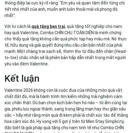
thông điệp lại cực kỳ rõ ràng: "Em yêu và quan tâm đến từng chi
tiết nhỏ nhất của anh, muốn anh luôn thoải mái và phong độ
nhất".
Với tư cách là
quà tặng bạn trai
, quà tặng tốt nghiệp cho nam
hay quà Valentine, Combo CHỈN CHU TOÀN DIỆN là minh chứng
cho thấy quà tặng không cần quá phức tạp hay màu mè. Nó thực
tế, hữu dụng và giải quyết đúng nhu cầu căn bản nhất của phái
mạnh. Một chàng trai sạch sẽ, thơm tho từ đầu đến chân (Head-
to-toe) chắc chắn sẽ là phiên bản hấp dẫn nhất trong mắt người
yêu vào đêm Valentine.
Kết luận
Valentine 2026 không còn là cuộc đua của những món quà vật
chất đắt đỏ, mà là hành trình tìm kiếm những trải nghiệm cảm
xúc chân thật. Dù bạn chọn kịch bản hẹn hò nào – từ ấm cúng tại
gia, phiêu lưu ngoại thành, sang trọng lãng mạn hay thư giãn sâu
sắc – hãy nhớ rằng món quà đi kèm phải là chất xúc tác để thăng
hoa cảm xúc đó. Hy vọng với 5 gợi ý trên từ Men Stay Simplicity,
đặc biệt là giải pháp quà tặng cho nam tinh tế như Combo CHỈN