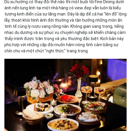
Dù xu hướng có thay đổi thế nào thì một buổi tối Fine Dining dưới
ánh nến lung linh tại một nhà hàng có view đẹp vẫn luôn là biểu
tượng kinh điển của sự lãng mạn. Đây là dịp để cả hai "lên đồ" lộng
lẫy, thoát khỏi hình ảnh đời thường và tận hưởng những món ăn
tinh tế cùng ly rượu vang nồng nàn. Không gian sang trọng, tiếng
nhạc du dương và sự phục vụ chuyên nghiệp sẽ khiến chàng cảm
thấy mình được trân trọng và yêu thương đặc biệt. Kịch bản này
phù hợp với những cặp đôi muốn hâm nóng tình cảm bằng sự
chỉn chu và một chút "nghi thức" trang trọng.