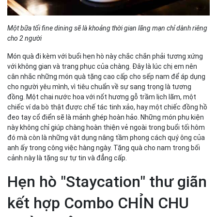
Một bữa tối fine dining sẽ là khoảng thời gian lãng mạn chỉ dành riêng
cho 2 người
Món quà đi kèm với buổi hẹn hò này chắc chắn phải tương xứng
với không gian và trang phục của chàng. Đây là lúc chị em nên
cân nhắc những món quà tặng cao cấp cho sếp nam để áp dụng
cho người yêu mình, vì tiêu chuẩn về sự sang trọng là tương
đồng. Một chai nước hoa với nốt hương gỗ trầm lịch lãm, một
chiếc ví da bò thật được chế tác tinh xảo, hay một chiếc đồng hồ
đeo tay cổ điển sẽ là mảnh ghép hoàn hảo. Những món phụ kiện
này không chỉ giúp chàng hoàn thiện vẻ ngoài trong buổi tối hôm
đó mà còn là những vật dụng nâng tầm phong cách quý ông của
anh ấy trong công việc hàng ngày. Tặng quà cho nam trong bối
cảnh này là tặng sự tự tin và đẳng cấp.
Hẹn hò "Staycation" thư giãn
kết hợp Combo CHỈN CHU