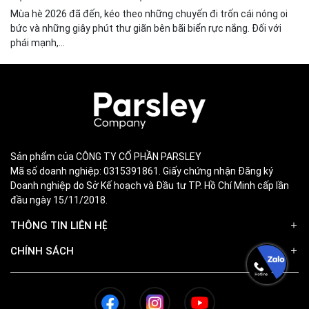
Mùa hè 2026 đã đến, kéo theo những chuyến đi trốn cái nóng oi
bức và những giây phút thư giãn bên bãi biển rực nắng. Đối với
phái mạnh,...
Sản phẩm của CÔNG TY CỔ PHẦN PARSLEY
Mã số doanh nghiệp: 0315391861. Giấy chứng nhận Đăng ký
Doanh nghiệp do Sở Kế hoạch và Đầu tư TP. Hồ Chí Minh cấp lần
đầu ngày 15/11/2018.
THÔNG TIN LIÊN HỆ
CHÍNH SÁCH