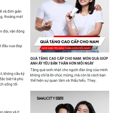
ẽ và đơn giản.
ng, thoáng mát
n đội, vận động
iữ đầu cua đẹp
QUÀ TẶNG CAO CẤP CHO NAM: MÓN QUÀ GIÚP
ANH ẤY YÊU BẢN THÂN HƠN MỖI NGÀY
Tặng quà sinh nhật cho người đàn ông của mình
át, không cầu kỳ
không chỉ là lời chúc mừng, mà còn là cách bạn
đặc biệt là phù
thể hiện sự quan tâm và thấu hiểu. Thay...
ch sống tối
n gàng và ít