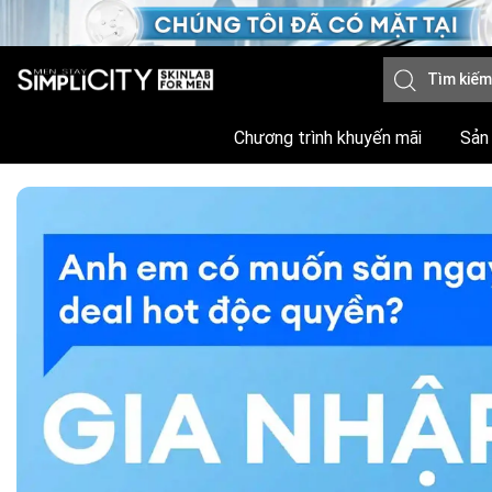
Chương trình khuyến mãi
Sản