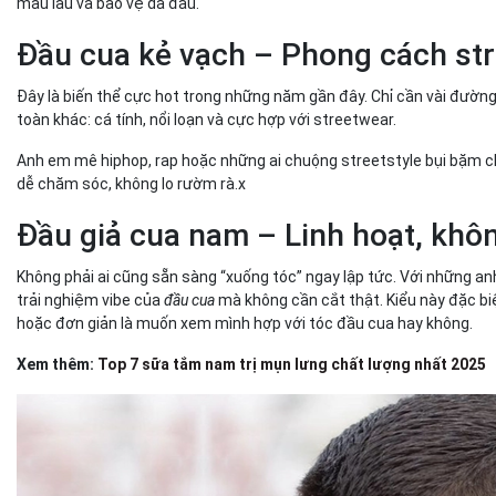
màu lâu và bảo vệ da đầu.
Đầu cua kẻ vạch – Phong cách str
Đây là biến thể cực hot trong những năm gần đây. Chỉ cần vài đường
toàn khác: cá tính, nổi loạn và cực hợp với streetwear.
Anh em mê hiphop, rap hoặc những ai chuộng streetstyle bụi bặm chắ
dễ chăm sóc, không lo rườm rà.x
Đầu giả cua nam – Linh hoạt, khôn
Không phải ai cũng sẵn sàng “xuống tóc” ngay lập tức. Với những an
trải nghiệm vibe của
đầu cua
mà không cần cắt thật. Kiểu này đặc b
hoặc đơn giản là muốn xem mình hợp với tóc đầu cua hay không.
Xem thêm:
Top 7 sữa tắm nam trị mụn lưng chất lượng nhất 2025