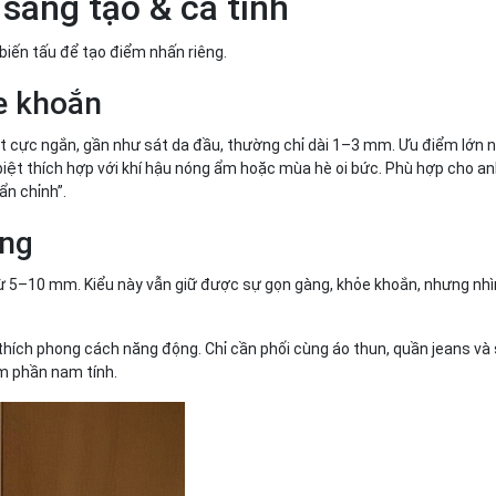
 sáng tạo & cá tính
biến tấu để tạo điểm nhấn riêng.
ỏe khoắn
t cực ngắn, gần như sát da đầu, thường chỉ dài 1–3 mm. Ưu điểm lớn n
biệt thích hợp với khí hậu nóng ẩm hoặc mùa hè oi bức. Phù hợp cho a
ẩn chỉnh”.
ung
 từ 5–10 mm. Kiểu này vẫn giữ được sự gọn gàng, khỏe khoắn, nhưng nh
 thích phong cách năng động. Chỉ cần phối cùng áo thun, quần jeans và
m phần nam tính.