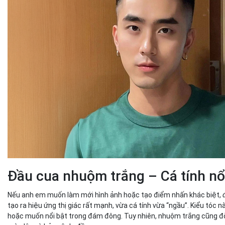
Đầu cua nhuộm trắng – Cá tính nổ
Nếu anh em muốn làm mới hình ảnh hoặc tạo điểm nhấn khác biệt,
đ
tạo ra hiệu ứng thị giác rất mạnh, vừa cá tính vừa “ngầu”. Kiểu tóc 
hoặc muốn nổi bật trong đám đông. Tuy nhiên, nhuộm trắng cũng đò