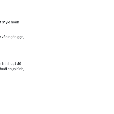
t style hoàn
c vẫn ngắn gọn,
 linh hoạt để
buổi chụp hình,