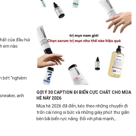
hất của đầu húi
nh em nào
ìn bớt “nghiêm
GỢI Ý 30 CAPTION ĐI BIỂN CỰC CHẤT CHO MÙA
 sneaker, anh
HÈ NÀY 2026
Mùa hè 2026 đã đến, kéo theo những chuyến đi
trốn cái nóng oi bức và những giây phút thư giãn
bên bãi biển rực nắng. Đối với phái mạnh,...