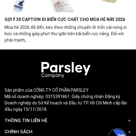
GỢI Ý 30 CAPTION ĐI BIỂN CỰC CHẤT CHO MÙA HÈ NÀY 2026
Mùa hè 2026 đã đến, kéo theo những chuyến đi trốn cái nóng oi
bức và những giây phút thư giãn bên bãi biển rực nắng. Đối với
phái mạnh,...
Sản phẩm của CÔNG TY CỔ PHẦN PARSLEY
Mã số doanh nghiệp: 0315391861. Giấy chứng nhận Đăng ký
Doanh nghiệp do Sở Kế hoạch và Đầu tư TP. Hồ Chí Minh cấp lần
đầu ngày 15/11/2018.
THÔNG TIN LIÊN HỆ
CHÍNH SÁCH