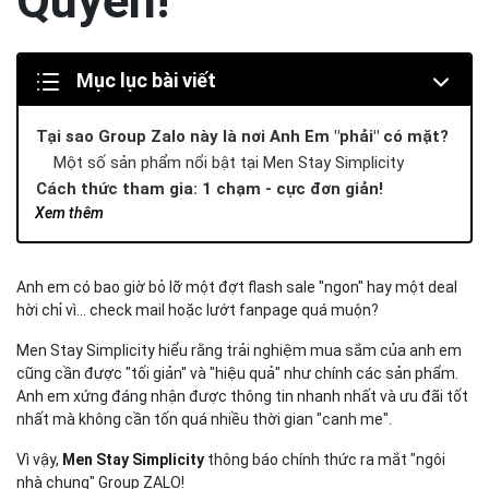
Quyền!
Mục lục bài viết
Tại sao Group Zalo này là nơi Anh Em "phải" có mặt?
Một số sản phẩm nổi bật tại Men Stay Simplicity
Cách thức tham gia: 1 chạm - cực đơn giản!
Xem thêm
Có thể anh em quan tâm:
Anh em có bao giờ bỏ lỡ một đợt flash sale "ngon" hay một deal
hời chỉ vì... check mail hoặc lướt fanpage quá muộn?
Men Stay Simplicity hiểu rằng trải nghiệm mua sắm của anh em
cũng cần được "tối giản" và "hiệu quả" như chính các sản phẩm.
Anh em xứng đáng nhận được thông tin nhanh nhất và ưu đãi tốt
nhất mà không cần tốn quá nhiều thời gian "canh me".
Vì vậy,
Men Stay Simplicity
thông báo chính thức ra mắt "ngôi
nhà chung" Group ZALO!