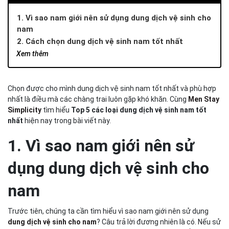
1. Vì sao nam giới nên sử dụng dung dịch vệ sinh cho
nam
2. Cách chọn dung dịch vệ sinh nam tốt nhất
2.1 Đọc kỹ thành phần sản phẩm trước khi mua
Xem thêm
2.2 Tìm hiểu nguồn gốc xuất xứ rõ ràng
2.3 Chọn dung dịch vệ sinh nam tốt nhất phù hợp với đặc
Chọn được cho mình dung dịch vệ sinh nam tốt nhất và phù hợp
điểm sinh lý của cơ thể
nhất là điều mà các chàng trai luôn gặp khó khăn. Cùng
Men Stay
3. Top 5 dung dịch vệ sinh nam tốt nhất hiện nay
Simplicity
tìm hiểu
Top 5 các loại dung dịch vệ sinh nam tốt
3.1 Dung dịch vệ sinh nam làm sạch & ngăn mùi hiệu quả
nhất
hiện nay trong bài viết này.
Intimate Wash của Men Stay Simplicity
3.2 Dung dịch vệ sinh nam tốt nhất Serenys
1. Vì sao nam giới nên sử
3.3 Gel vệ sinh nam Winmen
3.4 Dung dịch vệ sinh cho nam Loli & The Wolf
dụng dung dịch vệ sinh cho
3.5 Dung dịch vệ sinh nam X2 Manly
nam
Kết luận
Trước tiên, chúng ta cần tìm hiểu vì sao nam giới nên sử dụng
dung dịch vệ sinh cho nam
? Câu trả lời đương nhiên là có. Nếu sử