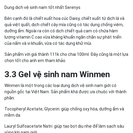
Dung dịch vệ sinh nam tốt nhất Serenys
Bên cạnh đó là chiết xuất hoa cúc Daisy, chiết xuất từ dịch lá và
quả việt quất, dịch chiết cây mía cũng có tác dụng chống viêm,
dưỡng ẩm. Ngoài ra còn có dịch chiết quả cam có chứa hàm
lượng vitamin C cao vừa kháng khuẩn ngăn chặn sự phát triển
của nấm và vi khuẩn, vừa có tác dụng khử mùi.
Sản phẩm với giá thành 111k cho chai 100ml. Đây cũng là một lựa
chọn tốt cho anh em tham khảo.
3.3 Gel vệ sinh nam Winmen
Winmen là một trong các loại dung dịch vệ sinh nam giới có
nguồn gốc tại Việt Nam. Sản phẩm khá được ưa chuộc với thành
phần:
Tocopheryl Acetate, Glycerin: giúp chống oxy hóa, dưỡng ẩm và
mềm da.
Lauryl Sulfoacetate Natri: giúp tạo bọt dịu nhẹ để làm sạch sâu
vùng kín nam giới.