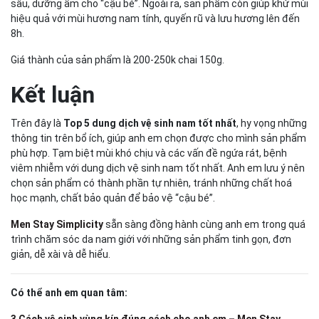
sâu, dưỡng ẩm cho “cậu bé”. Ngoài ra, sản phẩm còn giúp khử mùi
hiệu quả với mùi hương nam tính, quyến rũ và lưu hương lên đến
8h.
Giá thành của sản phẩm là 200-250k chai 150g.
Kết luận
Trên đây là
Top 5 dung dịch vệ sinh nam tốt nhất
, hy vọng những
thông tin trên bổ ích, giúp anh em chọn được cho mình sản phẩm
phù hợp. Tạm biệt mùi khó chịu và các vấn đề ngứa rát, bệnh
viêm nhiễm với dung dịch vệ sinh nam tốt nhất. Anh em lưu ý nên
chọn sản phẩm có thành phần tự nhiên, tránh những chất hoá
học mạnh, chất bảo quản để bảo vệ “cậu bé”.
Men Stay Simplicity
sẵn sàng đồng hành cùng anh em trong quá
trình chăm sóc da nam giới với những sản phẩm tinh gọn, đơn
giản, dễ xài và dễ hiểu.
Có thể anh em quan tâm:
3 Cách vệ sinh vùng kín đúng cách cho anh em – Men Stay