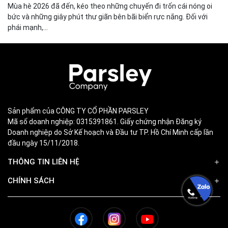
Mùa hè 2026 đã đến, kéo theo những chuyến đi trốn cái nóng oi
bức và những giây phút thư giãn bên bãi biển rực nắng. Đối với
phái mạnh,...
Sản phẩm của CÔNG TY CỔ PHẦN PARSLEY
Mã số doanh nghiệp: 0315391861. Giấy chứng nhận Đăng ký
Doanh nghiệp do Sở Kế hoạch và Đầu tư TP. Hồ Chí Minh cấp lần
đầu ngày 15/11/2018.
THÔNG TIN LIÊN HỆ
CHÍNH SÁCH