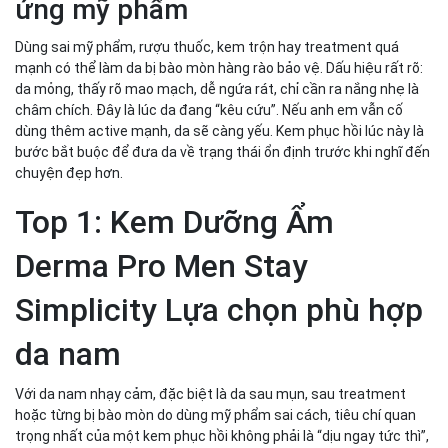
ứng mỹ phẩm
Dùng sai mỹ phẩm, rượu thuốc, kem trộn hay treatment quá
mạnh có thể làm da bị bào mòn hàng rào bảo vệ. Dấu hiệu rất rõ:
da mỏng, thấy rõ mao mạch, dễ ngứa rát, chỉ cần ra nắng nhẹ là
châm chích. Đây là lúc da đang “kêu cứu”. Nếu anh em vẫn cố
dùng thêm active mạnh, da sẽ càng yếu. Kem phục hồi lúc này là
bước bắt buộc để đưa da về trạng thái ổn định trước khi nghĩ đến
chuyện đẹp hơn.
Top 1: Kem Dưỡng Ẩm
Derma Pro Men Stay
Simplicity Lựa chọn phù hợp
da nam
Với da nam nhạy cảm, đặc biệt là da sau mụn, sau treatment
hoặc từng bị bào mòn do dùng mỹ phẩm sai cách, tiêu chí quan
trọng nhất của một kem phục hồi không phải là “dịu ngay tức thì”,