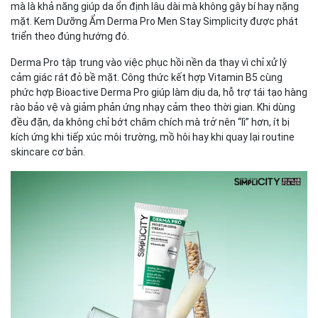
mà là khả năng giúp da ổn định lâu dài mà không gây bí hay nặng
mặt. Kem Dưỡng Ẩm Derma Pro Men Stay Simplicity được phát
triển theo đúng hướng đó.
Derma Pro tập trung vào việc phục hồi nền da thay vì chỉ xử lý
cảm giác rát đỏ bề mặt. Công thức kết hợp Vitamin B5 cùng
phức hợp Bioactive Derma Pro giúp làm dịu da, hỗ trợ tái tạo hàng
rào bảo vệ và giảm phản ứng nhạy cảm theo thời gian. Khi dùng
đều đặn, da không chỉ bớt châm chích mà trở nên “lì” hơn, ít bị
kích ứng khi tiếp xúc môi trường, mồ hôi hay khi quay lại routine
skincare cơ bản.