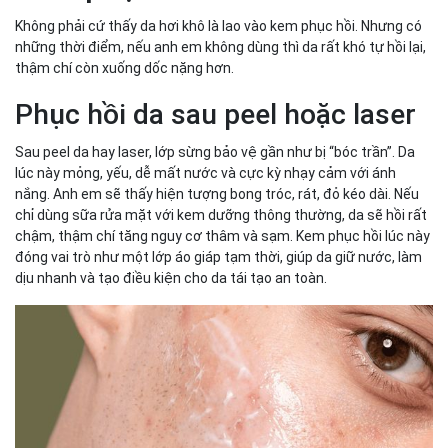
Không phải cứ thấy da hơi khô là lao vào kem phục hồi. Nhưng có
những thời điểm, nếu anh em không dùng thì da rất khó tự hồi lại,
thậm chí còn xuống dốc nặng hơn.
Phục hồi da sau peel hoặc laser
Sau peel da hay laser, lớp sừng bảo vệ gần như bị “bóc trần”. Da
lúc này mỏng, yếu, dễ mất nước và cực kỳ nhạy cảm với ánh
nắng. Anh em sẽ thấy hiện tượng bong tróc, rát, đỏ kéo dài. Nếu
chỉ dùng sữa rửa mặt với kem dưỡng thông thường, da sẽ hồi rất
chậm, thậm chí tăng nguy cơ thâm và sạm. Kem phục hồi lúc này
đóng vai trò như một lớp áo giáp tạm thời, giúp da giữ nước, làm
dịu nhanh và tạo điều kiện cho da tái tạo an toàn.