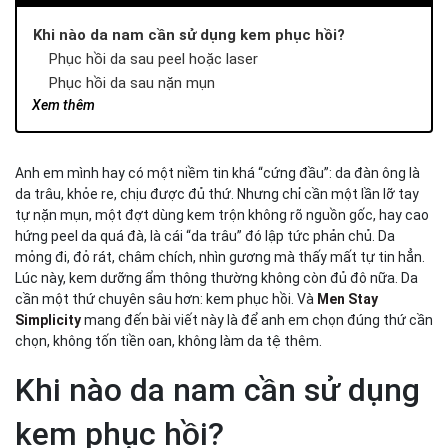
Khi nào da nam cần sử dụng kem phục hồi?
Phục hồi da sau peel hoặc laser
Phục hồi da sau nặn mụn
Xem thêm
Phục hồi da bị bào mòn hoặc dị ứng mỹ phẩm
Top 1: Kem Dưỡng Ẩm Derma Pro Men Stay Simplicity
Lựa chọn phù hợp da nam
Anh em mình hay có một niềm tin khá “cứng đầu”: da đàn ông là
Top 2: La Roche-Posay Cicaplast Baume B5+
da trâu, khỏe re, chịu được đủ thứ. Nhưng chỉ cần một lần lỡ tay
Top 3: Bioderma Cicabio Crème
tự nặn mụn, một đợt dùng kem trộn không rõ nguồn gốc, hay cao
Top 4: Avene Cicalfate+ Repairing Protective Cream
hứng peel da quá đà, là cái “da trâu” đó lập tức phản chủ. Da
Top 5: Kiehl’s Ultra Facial Cream
mỏng đi, đỏ rát, châm chích, nhìn gương mà thấy mất tự tin hẳn.
Top 6: Obagi Clinical Kinetin+ Hydrating Cream
Lúc này, kem dưỡng ẩm thông thường không còn đủ đô nữa. Da
Top 7: SkinCeuticals Epidermal Repair
cần một thứ chuyên sâu hơn: kem phục hồi. Và
Men Stay
Simplicity
3 lưu ý để quá trình phục hồi da diễn ra nhanh hơn
mang đến bài viết này là để anh em chọn đúng thứ cần
chọn, không tốn tiền oan, không làm da tệ thêm.
Tối giản quy trình chăm sóc da
“Cai nghiện” treatment tạm thời
Khi nào da nam cần sử dụng
Chống nắng là điều kiện bắt buộc
Kết luận
kem phục hồi?