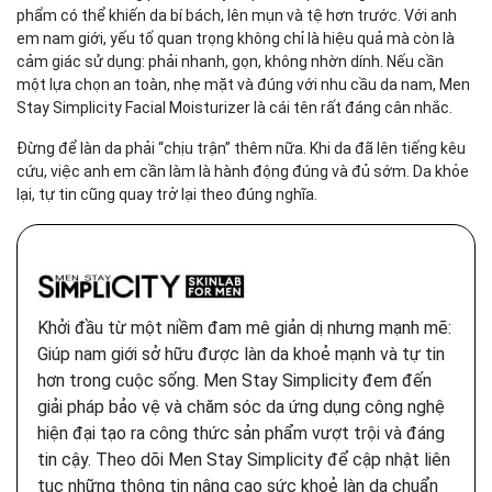
phẩm có thể khiến da bí bách, lên mụn và tệ hơn trước. Với anh
em nam giới, yếu tố quan trọng không chỉ là hiệu quả mà còn là
cảm giác sử dụng: phải nhanh, gọn, không nhờn dính. Nếu cần
một lựa chọn an toàn, nhẹ mặt và đúng với nhu cầu da nam, Men
Stay Simplicity Facial Moisturizer là cái tên rất đáng cân nhắc.
Đừng để làn da phải “chịu trận” thêm nữa. Khi da đã lên tiếng kêu
cứu, việc anh em cần làm là hành động đúng và đủ sớm. Da khỏe
lại, tự tin cũng quay trở lại theo đúng nghĩa.
Khởi đầu từ một niềm đam mê giản dị nhưng mạnh mẽ:
Giúp nam giới sở hữu được làn da khoẻ mạnh và tự tin
hơn trong cuộc sống. Men Stay Simplicity đem đến
giải pháp bảo vệ và chăm sóc da ứng dụng công nghệ
hiện đại tạo ra công thức sản phẩm vượt trội và đáng
tin cậy. Theo dõi Men Stay Simplicity để cập nhật liên
tục những thông tin nâng cao sức khoẻ làn da chuẩn