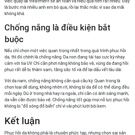
việc quay lại treatment sẽ an toàn và hiệu quả hơn rất nhiều. Đây
là bước mà nhiều anh em bỏ qua, rồi lại thắc mắc vì sao da mãi
không khá.
Chống nắng là điều kiện bắt
buộc
Nếu chỉ chọn một việc quan trọng nhất trong quá trình phục hồi
da, thì đó chính là chống nắng. Da non đang tái tạo cực kỳ nhạy
cảm với tia UV. Chỉ cần phơi nắng không bảo vệ, vùng da đang hồi
phục rất dễ bị thâm sạm, tăng sắc tố và để lại dấu vết lâu dài.
Với da nam, chống nắng không cần quá cầu kỳ. Quan trọng là
chọn loại dễ dùng, không nhờn rít, không bí da để có thể dùng đều
mỗi ngày. Dù ở trong nhà hay ra ngoài, chỉ cần có ánh sáng mạnh,
da vẫn cần được bảo vệ. Chống nắng tốt giúp mọi nỗ lực phục hồi
không bị “đổ sông đổ biển” chỉ vì vài phút lười bôi kem.
Kết luận
Phục hồi da không phải là chuyện phức tạp, nhưng chọn sai sản