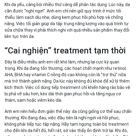
Khi da yếu, càng bôi nhiều thứ càng dễ phản tác dụng. Lúc này, da
cần được “nghỉ ngơi”. Anh em chỉ nên giữ quy trình ở mức tối
thiểu: làm sạch dịu nhẹ, dùng kem phục hồi phù hợp và chống
nắng. Việc tối giản giúp da tập trung năng lượng vào quá trình tự
sửa chữa thay vì phải thích nghi với quá nhiều sản phẩm thay đổi
liên tục trên da.
“Cai nghiện” treatment tạm thời
Đây là điều nhiều anh em rất khó làm, nhưng lại cực kỳ quan
trọng. Khi da đang tổn thương, các hoạt chất mạnh như retinol,
AHA, BHA hay vitamin C nồng độ cao không còn là “trợ thủ” nữa
mà trở thành gánh nặng. Da lúc này không đủ khỏe để xử lý thêm
kích thích. Việc cố dùng tiếp treatment chỉ khiến hàng rào bảo vệ
bị phá vỡ sâu hơn, kéo dài thời gian phục hồi và tăng nguy cơ
thâm, sạm hoặc viêm kéo dài.
Anh em nên hiểu đơn giản thế này: da cũng giống cơ thể sau chấn
thương. Khi đang đau, việc đầu tiên là nghỉ ngơi và hồi phục,
không phải tiếp tục tập nặng. Hãy tạm ngưng toàn bộ treatment
cho đến khi da hết đỏ, hết rát, sờ vào thấy ổn định trở lại. Khi đó,