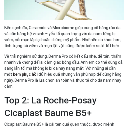
Bên cạnh đó, Ceramide và Microbiome giúp củng cố hàng rào da
và cân bằng hệ vi sinh – yếu tố quan trọng với da nam từng bị
viêm, nổi mụn lặp lại hoặc dị ứng mỹ phẩm. Nhờ nền da khỏe hơn,
tình trạng tái viêm và mụn lặt vặt cũng được kiểm soát tốt hơn.
Về trải nghiệm sử dụng, Derma Pro có kết cấu nhẹ, dễ tán, thấm
nhanh và không để lại cảm giác bóng dầu. Anh em có thể dùng cả
sáng lẫn tối mà không lo bí da hay nặng mặt. Với những ai cần
một
kem phục hồi
đủ hiệu quả nhưng vẫn phù hợp để dùng hằng
ngày, Derma Pro là lựa chọn an toàn và thực tế cho da nam nhạy
cảm.
Top 2: La Roche-Posay
Cicaplast Baume B5+
Cicaplast Baume B5+ là cái tên quá quen thuộc, được mệnh