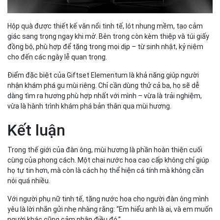
Hộp quà được thiết kế vân nổi tinh tế, lót nhung mềm, tạo cảm
giác sang trọng ngay khi mở. Bên trong còn kèm thiệp và túi giấy
đồng bộ, phù hợp để tặng trong mọi dịp – từ sinh nhật, kỷ niệm
cho đến các ngày lễ quan trọng.
Điểm đặc biệt của Giftset Elementum là khả năng giúp người
nhận khám phá gu mùi riêng. Chỉ cần dùng thử cả ba, họ sẽ dễ
dàng tìm ra hương phù hợp nhất với mình – vừa là trải nghiệm,
vừa là hành trình khám phá bản thân qua mùi hương.
Kết luận
Trong thế giới của đàn ông, mùi hương là phần hoàn thiện cuối
cùng của phong cách. Một chai nước hoa cao cấp không chỉ giúp
họ tự tin hơn, mà còn là cách họ thể hiện cá tính mà không cần
nói quá nhiều.
Với người phụ nữ tinh tế, tặng nước hoa cho người đàn ông mình
yêu là lời nhắn gửi nhẹ nhàng rằng: “Em hiểu anh là ai, và em muốn
người khác cũng cảm nhận điều đó.”