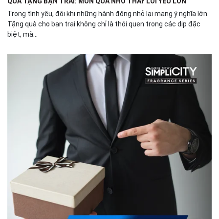
QUÀ TẶNG BẠN TRAI: MÓN QUÀ NHỎ THAY LỜI YÊU LỚN
Trong tình yêu, đôi khi những hành động nhỏ lại mang ý nghĩa lớn.
Tặng quà cho bạn trai không chỉ là thói quen trong các dịp đặc
biệt, mà...