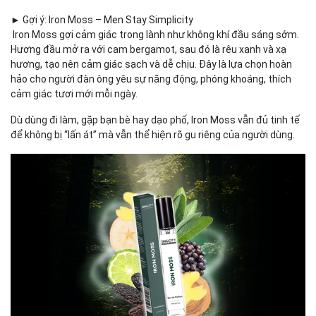
► Gợi ý: Iron Moss – Men Stay Simplicity
Iron Moss gợi cảm giác trong lành như không khí đầu sáng sớm.
Hương đầu mở ra với cam bergamot, sau đó là rêu xanh và xạ
hương, tạo nên cảm giác sạch và dễ chịu. Đây là lựa chọn hoàn
hảo cho người đàn ông yêu sự năng động, phóng khoáng, thích
cảm giác tươi mới mỗi ngày.
Dù dùng đi làm, gặp bạn bè hay dạo phố, Iron Moss vẫn đủ tinh tế
để không bị “lấn át” mà vẫn thể hiện rõ gu riêng của người dùng.