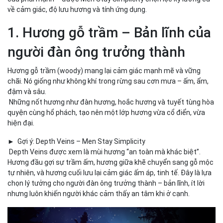
về cảm giác, độ lưu hương và tính ứng dụng.
1. Hương gỗ trầm – Bản lĩnh của
người đàn ông trưởng thành
Hương gỗ trầm (woody) mang lại cảm giác mạnh mẽ và vững
chãi. Nó giống như không khí trong rừng sau cơn mưa – ấm, ẩm,
đậm và sâu.
Những nốt hương như đàn hương, hoắc hương và tuyết tùng hòa
quyện cùng hổ phách, tạo nên một lớp hương vừa cổ điển, vừa
hiện đại.
► Gợi ý: Depth Veins – Men Stay Simplicity
Depth Veins được xem là mùi hương “an toàn mà khác biệt”.
Hương đầu gợi sự trầm ấm, hương giữa khẽ chuyển sang gỗ mộc
tự nhiên, và hương cuối lưu lại cảm giác ấm áp, tinh tế. Đây là lựa
chọn lý tưởng cho người đàn ông trưởng thành – bản lĩnh, ít lời
nhưng luôn khiến người khác cảm thấy an tâm khi ở cạnh.