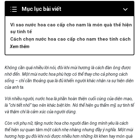
Mục lục bài viết
Vì sao nước hoa cao cấp cho nam là món quà thể hiện
sự tinh tế
Cách chọn nước hoa cao cấp cho nam theo tính cách
và dịp sử dụng
Xem thêm
1. Theo tính cách
2. Theo dịp sử dụng
Không cần quá nhiều lời nói, đôi khi mùi hương là cách đàn ông được
Top 3 nhóm mùi nước hoa cao cấp cho nam được yêu
nhớ đến. Một mùi nước hoa phù hợp có thể thay cho cả phong cách
thích nhất hiện nay
sống – chỉ cần thoảng qua là đủ khiến người khác nhận ra sự hiện diện
1. Hương gỗ trầm – Bản lĩnh của người đàn ông trưởng
của anh ta.
thành
2. Hương hoa cỏ tươi mát – Năng lượng của sự tự do và
Với nhiều người, nước hoa là phần hoàn thiện cuối cùng của diện mạo,
hiện đại
là “chi tiết nhỏ” tạo nên khác biệt lớn. Nó thể hiện gu thẩm mỹ, sự tinh tế
3. Hương cay nồng – Sức hút của người đàn ông tự tin và
và thậm chí là cảm xúc của người dùng.
quyến rũ
Còn với phụ nữ, tặng nước hoa cho người đàn ông mình yêu là cách
Mẹo tặng quà tinh tế cùng voucher nước hoa
thể hiện sự quan tâm một cách nhẹ nhàng nhưng đầy ý nghĩa. Một mùi
Giftset Elementum – Món quà hoàn chỉnh cho mọi dịp
hương hợp gu đôi khi nói được nhiều hơn những lời khen hay món quà