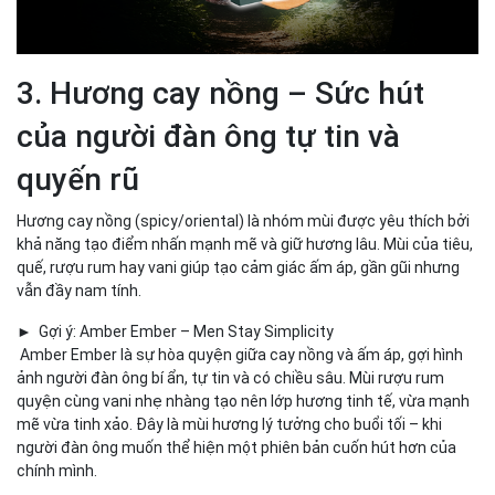
3. Hương cay nồng – Sức hút
của người đàn ông tự tin và
quyến rũ
Hương cay nồng (spicy/oriental) là nhóm mùi được yêu thích bởi
khả năng tạo điểm nhấn mạnh mẽ và giữ hương lâu. Mùi của tiêu,
quế, rượu rum hay vani giúp tạo cảm giác ấm áp, gần gũi nhưng
vẫn đầy nam tính.
► Gợi ý: Amber Ember – Men Stay Simplicity
Amber Ember là sự hòa quyện giữa cay nồng và ấm áp, gợi hình
ảnh người đàn ông bí ẩn, tự tin và có chiều sâu. Mùi rượu rum
quyện cùng vani nhẹ nhàng tạo nên lớp hương tinh tế, vừa mạnh
mẽ vừa tinh xảo. Đây là mùi hương lý tưởng cho buổi tối – khi
người đàn ông muốn thể hiện một phiên bản cuốn hút hơn của
chính mình.