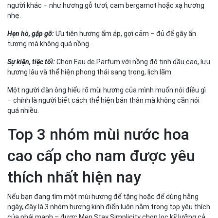
người khác – như hương gỗ tươi, cam bergamot hoặc xạ hương
nhẹ.
Hẹn hò, gặp gỡ:
Ưu tiên hương ấm áp, gợi cảm – đủ để gây ấn
tượng mà không quá nồng.
Sự kiện, tiệc tối:
Chọn Eau de Parfum với nồng độ tinh dầu cao, lưu
hương lâu và thể hiện phong thái sang trọng, lịch lãm.
Một người đàn ông hiểu rõ mùi hương của mình muốn nói điều gì
– chính là người biết cách thể hiện bản thân mà không cần nói
quá nhiều.
Top 3 nhóm mùi nước hoa
cao cấp cho nam được yêu
thích nhất hiện nay
Nếu bạn đang tìm một mùi hương để tặng hoặc để dùng hằng
ngày, đây là 3 nhóm hương kinh điển luôn nằm trong top yêu thích
của phái mạnh – được Men Stay Simplicity chọn lọc kỹ lưỡng cả