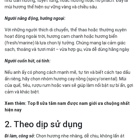
như đàn hương, tuyết tùng, hoắc hương hoặc hổ phách. Đây là
mùi hương thể hiện sự vững vàng và chiều sâu.
Người năng động, hướng ngoại:
Với những người thích di chuyển, thể thao hoặc thường xuyên
hoạt động ngoài trời, hương cam chanh hoặc hương biển
(fresh/marine) là lựa chọn lý tưởng. Chúng mang lại cảm giác
sạch, thoáng và tươi mát – vừa hợp gu, vừa dễ dùng hằng ngày.
Người cuốn hút, cá tính:
Nếu anh ấy có phong cách mạnh mẽ, tự tin và biết cách tạo dấu
ấn riêng, hãy chọn nhóm hương cay nồng (spicy/oriental). Mùi
của quế, tiêu, rượu rum hoặc vani sẽ giúp làm nổi bật sự bí ẩn, gợi
cảm và khác biệt.
Xem thêm:
Top 8 sữa tắm nam được nam giới ưa chuộng nhất
hiện nay
2. Theo dịp sử dụng
Đi làm, công sở:
Chọn hương nhẹ nhàng, dễ chịu, không lấn át