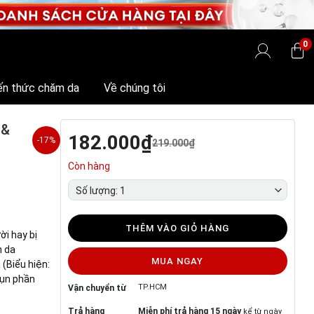
0
ến thức chăm da
Về chúng tôi
 &
182.000₫
-17%
219.000₫
Còn hàng
Số lượng: 1
THÊM VÀO GIỎ HÀNG
ời hay bị
m da
MUA NGAY
 (Biểu hiện:
mụn phần
TP.HCM
Vận chuyển từ
Trả hàng
Miễn phí trả hàng 15 ngày
kể từ ngày