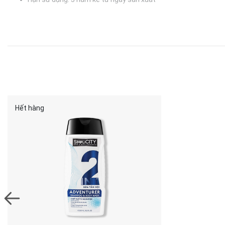
Ngày sản xuất: Xem chi tiết trên bao bì
Hướng dẫn bảo quản: Để sản phẩm nơi thoáng mát, tránh ánh
www.menstaysimplicity.com | Skincare for men | Mỹ phẩm nam
™️ Thương hiệu đã được đăng ký bảo hộ ở Cục Sở hữu Trí tuệ Việt 
Sản phẩm đã được cấp giấy Công bố Mỹ phẩm của Bộ Y tế.
Hết hàng