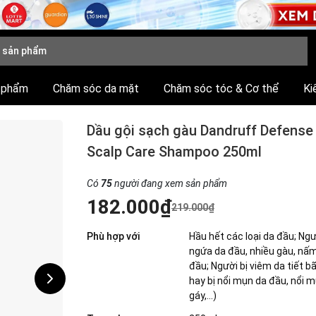
 phẩm
Chăm sóc da mặt
Chăm sóc tóc & Cơ thể
Ki
Dầu gội sạch gàu Dandruff Defense
Scalp Care Shampoo 250ml
Có
75
người đang xem sản phẩm
182.000₫
219.000₫
Phù hợp với
Hầu hết các loại da đầu; Ngư
ngứa da đầu, nhiều gàu, nấ
đầu; Người bị viêm da tiết bã
hay bị nổi mụn da đầu, nổi 
gáy,...)