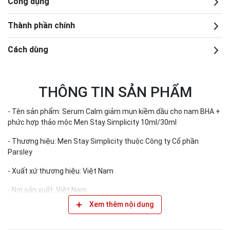
Công dụng
Thành phần chính
Cách dùng
THÔNG TIN SẢN PHẨM
- Tên sản phẩm: Serum Calm giảm mụn kiềm dầu cho nam BHA +
phức hợp thảo mộc Men Stay Simplicity 10ml/30ml
- Thương hiệu: Men Stay Simplicity thuộc Công ty Cổ phần
Parsley
- Xuất xứ thương hiệu: Việt Nam
- Nơi sản xuất: Việt Nam
Xem thêm nội dung
- Hạn sử dụng: 3 năm kể từ ngày sản xuất
- Ngày sản xuất: Xem chi tiết trên bao bì