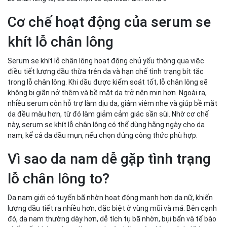
Cơ chế hoạt động của serum se
khít lỗ chân lông
Serum se khít lỗ chân lông hoạt động chủ yếu thông qua việc
điều tiết lượng dầu thừa trên da và hạn chế tình trạng bít tắc
trong lỗ chân lông. Khi dầu được kiểm soát tốt, lỗ chân lông sẽ
không bị giãn nở thêm và bề mặt da trở nên mịn hơn. Ngoài ra,
nhiều serum còn hỗ trợ làm dịu da, giảm viêm nhẹ và giúp bề mặt
da đều màu hơn, từ đó làm giảm cảm giác sần sùi. Nhờ cơ chế
này, serum se khít lỗ chân lông có thể dùng hằng ngày cho da
nam, kể cả da dầu mụn, nếu chọn đúng công thức phù hợp.
Vì sao da nam dễ gặp tình trạng
lỗ chân lông to?
Da nam giới có tuyến bã nhờn hoạt động mạnh hơn da nữ, khiến
lượng dầu tiết ra nhiều hơn, đặc biệt ở vùng mũi và má. Bên cạnh
đó, da nam thường dày hơn, dễ tích tụ bã nhờn, bụi bẩn và tế bào