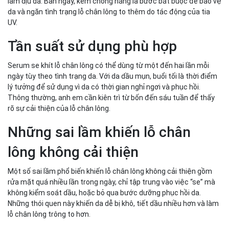
làm dịu da. Ban ngày, kem chống nắng là bước bắt buộc để bảo vệ
da và ngăn tình trạng lỗ chân lông to thêm do tác động của tia
UV.
Tần suất sử dụng phù hợp
Serum se khít lỗ chân lông có thể dùng từ một đến hai lần mỗi
ngày tùy theo tình trạng da. Với da dầu mụn, buổi tối là thời điểm
lý tưởng để sử dụng vì da có thời gian nghỉ ngơi và phục hồi.
Thông thường, anh em cần kiên trì từ bốn đến sáu tuần để thấy
rõ sự cải thiện của lỗ chân lông.
Những sai lầm khiến lỗ chân
lông không cải thiện
Một số sai lầm phổ biến khiến lỗ chân lông không cải thiện gồm
rửa mặt quá nhiều lần trong ngày, chỉ tập trung vào việc “se” mà
không kiểm soát dầu, hoặc bỏ qua bước dưỡng phục hồi da.
Những thói quen này khiến da dễ bị khô, tiết dầu nhiều hơn và làm
lỗ chân lông trông to hơn.