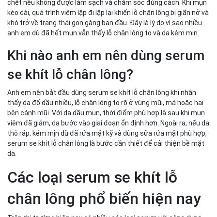
chết nếu không được làm sạch và chăm sóc đúng cách. Khi mụn
kéo dài, quá trình viêm lặp đi lặp lại khiến lỗ chân lông bị giãn nở và
khó trở về trạng thái gọn gàng ban đầu. Đây là lý do vì sao nhiều
anh em dù đã hết mụn vẫn thấy lỗ chân lông to và da kém mịn.
Khi nào anh em nên dùng serum
se khít lỗ chân lông?
Anh em nên bắt đầu dùng serum se khít lỗ chân lông khi nhận
thấy da đổ dầu nhiều, lỗ chân lông to rõ ở vùng mũi, má hoặc hai
bên cánh mũi. Với da dầu mụn, thời điểm phù hợp là sau khi mụn
viêm đã giảm, da bước vào giai đoạn ổn định hơn. Ngoài ra, nếu da
thô ráp, kém mịn dù đã rửa mặt kỹ và dùng sữa rửa mặt phù hợp,
serum se khít lỗ chân lông là bước cần thiết để cải thiện bề mặt
da.
Các loại serum se khít lỗ
chân lông phổ biến hiện nay