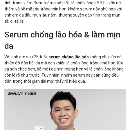
tình trạng viêm được kiểm soát tốt, lỗ chân lông sẽ ít bị giãn nở
thêm và bề mặt da trông mịn hơn. Nhóm serum này phù hợp với
anh em da dầu mụn lâu năm, thường xuyên gặp tình trạng mụn
tái đi tái lại.
Serum chống lão hóa & làm mịn
da
Với anh em sau 25 tuổi,
serum chống lão hóa
không chỉ giúp cải
thiện độ đàn hồi da mà còn khiến lỗ chân lông trông nhỏ hơn. Khi
da săn chắc hơn, bề mặt da mịn màng hơn và lỗ chân lông không
còn lộ rõ như trước. Tuy nhiên, nhóm serum này cần dùng đều
đặn trong thời gian dài mới thấy rõ hiệu quả.