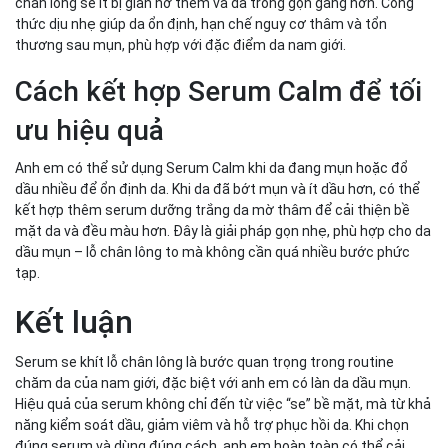
chân lông sẽ ít bị giãn nở thêm và da trông gọn gàng hơn. Công
thức dịu nhẹ giúp da ổn định, hạn chế nguy cơ thâm và tổn
thương sau mụn, phù hợp với đặc điểm da nam giới.
Cách kết hợp Serum Calm để tối
ưu hiệu quả
Anh em có thể sử dụng Serum Calm khi da đang mụn hoặc đổ
dầu nhiều để ổn định da. Khi da đã bớt mụn và ít dầu hơn, có thể
kết hợp thêm serum dưỡng trắng da mờ thâm để cải thiện bề
mặt da và đều màu hơn. Đây là giải pháp gọn nhẹ, phù hợp cho da
dầu mụn – lỗ chân lông to mà không cần quá nhiều bước phức
tạp.
Kết luận
Serum se khít lỗ chân lông là bước quan trọng trong routine
chăm da của nam giới, đặc biệt với anh em có làn da dầu mụn.
Hiệu quả của serum không chỉ đến từ việc “se” bề mặt, mà từ khả
năng kiểm soát dầu, giảm viêm và hỗ trợ phục hồi da. Khi chọn
đúng serum và dùng đúng cách, anh em hoàn toàn có thể cải