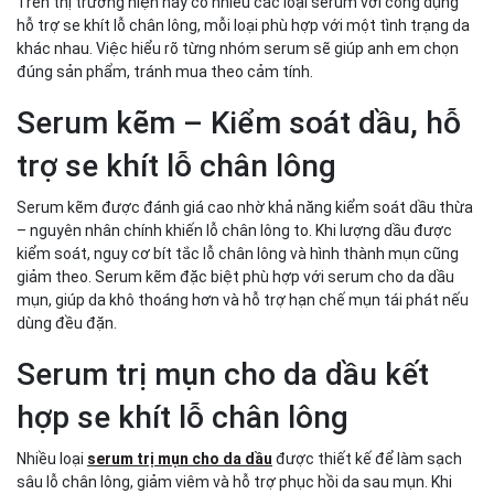
Trên thị trường hiện nay có nhiều các loại serum với công dụng
hỗ trợ se khít lỗ chân lông, mỗi loại phù hợp với một tình trạng da
khác nhau. Việc hiểu rõ từng nhóm serum sẽ giúp anh em chọn
đúng sản phẩm, tránh mua theo cảm tính.
Serum kẽm – Kiểm soát dầu, hỗ
trợ se khít lỗ chân lông
Serum kẽm được đánh giá cao nhờ khả năng kiểm soát dầu thừa
– nguyên nhân chính khiến lỗ chân lông to. Khi lượng dầu được
kiểm soát, nguy cơ bít tắc lỗ chân lông và hình thành mụn cũng
giảm theo. Serum kẽm đặc biệt phù hợp với serum cho da dầu
mụn, giúp da khô thoáng hơn và hỗ trợ hạn chế mụn tái phát nếu
dùng đều đặn.
Serum trị mụn cho da dầu kết
hợp se khít lỗ chân lông
Nhiều loại
serum trị mụn cho da dầu
được thiết kế để làm sạch
sâu lỗ chân lông, giảm viêm và hỗ trợ phục hồi da sau mụn. Khi