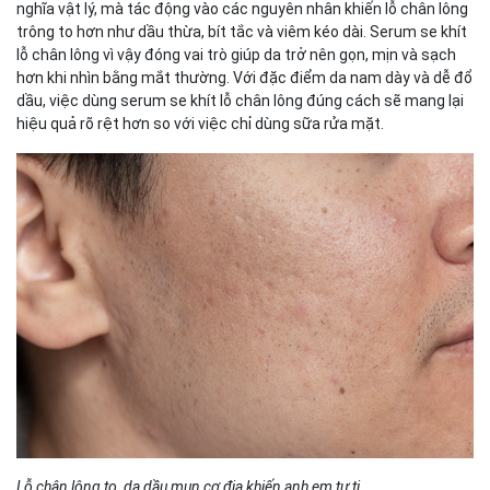
nghĩa vật lý, mà tác động vào các nguyên nhân khiến lỗ chân lông
Tần suất sử dụng phù hợp
trông to hơn như dầu thừa, bít tắc và viêm kéo dài. Serum se khít
Những sai lầm khiến lỗ chân lông không cải thiện
lỗ chân lông vì vậy đóng vai trò giúp da trở nên gọn, mịn và sạch
Gợi ý giải pháp giảm dầu – se khít lỗ chân lông với
hơn khi nhìn bằng mắt thường. Với đặc điểm da nam dày và dễ đổ
Serum Calm của Men Stay Simplicity
dầu, việc dùng serum se khít lỗ chân lông đúng cách sẽ mang lại
Serum Calm phù hợp với da nào?
hiệu quả rõ rệt hơn so với việc chỉ dùng sữa rửa mặt.
Lợi ích nổi bật của Serum Calm
Cách kết hợp Serum Calm để tối ưu hiệu quả
Kết luận
Lỗ chân lông to, da dầu mụn cơ địa khiến anh em tự ti