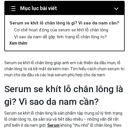
Mục lục bài viết
Serum se khít lỗ chân lông là gì? Vì sao da nam cần?
Cơ chế hoạt động của serum se khít lỗ chân lông
Vì sao da nam dễ gặp tình trạng lỗ chân lông to?
Xem thêm
Khi nào anh em nên dùng serum se khít lỗ chân lông?
Các loại serum se khít lỗ chân lông phổ biến hiện nay
Serum kẽm – Kiểm soát dầu, hỗ trợ se khít lỗ chân lông
Serum se khít lỗ chân lông giúp anh em cải thiện da dầu mụn, lỗ
Serum trị mụn cho da dầu kết hợp se khít lỗ chân lông
chân lông to và bề mặt da kém mịn. Tìm hiểu cách chọn serum trị
Serum chống lão hóa & làm mịn da
mụn cho da dầu và các loại serum phù hợp cho da nam.
Cách chọn serum se khít lỗ chân lông theo từng loại
da
Serum se khít lỗ chân lông là
Serum se khít lỗ chân lông cho da dầu mụn
Serum se khít lỗ chân lông cho da khô
gì? Vì sao da nam cần?
Có nên dùng nhiều loại serum cùng lúc không?
Quy trình dùng serum se khít lỗ chân lông hiệu quả
Serum se khít lỗ chân lông là sản phẩm tập trung xử lý tình trạng
cho anh em
lỗ chân lông to, da sần sùi và tiết dầu nhiều – những vấn đề rất
phổ biến ở da nam giới.
Thứ tự dùng serum đúng chuẩn
Serum
không “thu nhỏ” lỗ chân lông theo