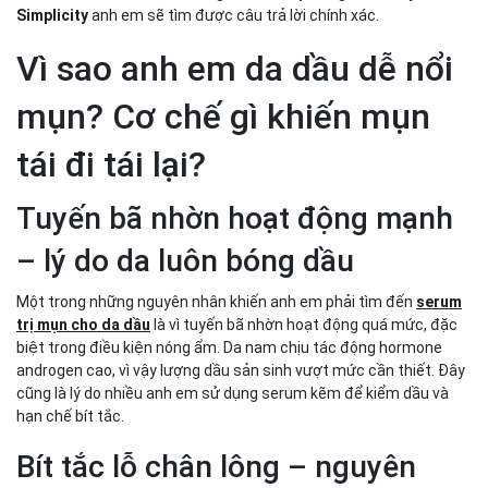
mờ thâm
Simplicity
anh em sẽ tìm được câu trả lời chính xác.
Quy trình dùng serum trị mụn cho da dầu chuẩn khoa
học cho anh em
Vì sao anh em da dầu dễ nổi
Bước 1 – Rửa mặt và làm sạch dầu thừa đúng cách
mụn? Cơ chế gì khiến mụn
Bước 2 – Thoa serum theo vùng da mụn để giảm kích
ứng
tái đi tái lại?
Bước 3 – Phối hợp serum khác như thế nào để không bị
xung đột hoạt chất?
Gợi ý các loại serum phù hợp da dầu mụn – theo nhu
Tuyến bã nhờn hoạt động mạnh
cầu của anh em
– lý do da luôn bóng dầu
Serum trị mụn giảm dầu – dành cho anh em da bóng
nhờn
Một trong những nguyên nhân khiến anh em phải tìm đến
serum
Serum trị mụn phục hồi – dành cho da dễ kích ứng
trị mụn cho da dầu
là vì tuyến bã nhờn hoạt động quá mức, đặc
Serum dưỡng trắng – mờ thâm sau mụn
biệt trong điều kiện nóng ẩm. Da nam chịu tác động hormone
Vì sao Serum Calm của Men Stay Simplicity là lựa
androgen cao, vì vậy lượng dầu sản sinh vượt mức cần thiết. Đây
chọn tối ưu cho anh em da dầu mụn?
cũng là lý do nhiều anh em sử dụng serum kẽm để kiểm dầu và
Công thức thảo mộc – hiệu quả kiểm mụn 3 tầng cho da
hạn chế bít tắc.
dầu
Bít tắc lỗ chân lông – nguyên
Thành phần khoa học – dịu da, giảm viêm, hạn chế bóng
dầu