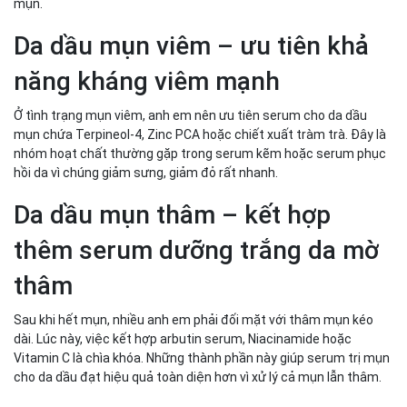
mụn.
Da dầu mụn viêm – ưu tiên khả
năng kháng viêm mạnh
Ở tình trạng mụn viêm, anh em nên ưu tiên serum cho da dầu
mụn chứa Terpineol-4, Zinc PCA hoặc chiết xuất tràm trà. Đây là
nhóm hoạt chất thường gặp trong serum kẽm hoặc serum phục
hồi da vì chúng giảm sưng, giảm đỏ rất nhanh.
Da dầu mụn thâm – kết hợp
thêm serum dưỡng trắng da mờ
thâm
Sau khi hết mụn, nhiều anh em phải đối mặt với thâm mụn kéo
dài. Lúc này, việc kết hợp arbutin serum, Niacinamide hoặc
Vitamin C là chìa khóa. Những thành phần này giúp serum trị mụn
cho da dầu đạt hiệu quả toàn diện hơn vì xử lý cả mụn lẫn thâm.