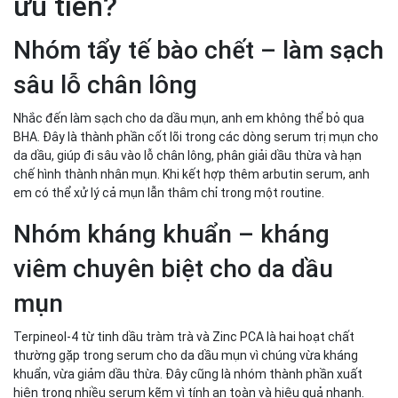
ưu tiên?
Nhóm tẩy tế bào chết – làm sạch
sâu lỗ chân lông
Nhắc đến làm sạch cho da dầu mụn, anh em không thể bỏ qua
BHA. Đây là thành phần cốt lõi trong các dòng serum trị mụn cho
da dầu, giúp đi sâu vào lỗ chân lông, phân giải dầu thừa và hạn
chế hình thành nhân mụn. Khi kết hợp thêm arbutin serum, anh
em có thể xử lý cả mụn lẫn thâm chỉ trong một routine.
Nhóm kháng khuẩn – kháng
viêm chuyên biệt cho da dầu
mụn
Terpineol-4 từ tinh dầu tràm trà và Zinc PCA là hai hoạt chất
thường gặp trong serum cho da dầu mụn vì chúng vừa kháng
khuẩn, vừa giảm dầu thừa. Đây cũng là nhóm thành phần xuất
hiện trong nhiều serum kẽm vì tính an toàn và hiệu quả nhanh.