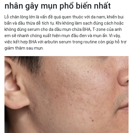
nhân gây mụn phổ biến nhất
Trải nghiệm phù hợp nam giới – thấm nhanh, không nhờn,
không bết
Lỗ chân lông lớn là vấn đề quá quen thuộc với da nam, khiến bụi
Kết luận
bẩn và dầu thừa dễ tích tụ. Khi không làm sạch đúng cách hoặc
Có thể anh em quan tâm
không dùng serum cho da dầu mụn chứa BHA, T-zone của anh
em sẽ nhanh chóng xuất hiện mụn đầu đen và mụn ẩn. Vì vậy,
việc kết hợp BHA với arbutin serum trong routine còn giúp hỗ trợ
giảm thâm sau mụn.