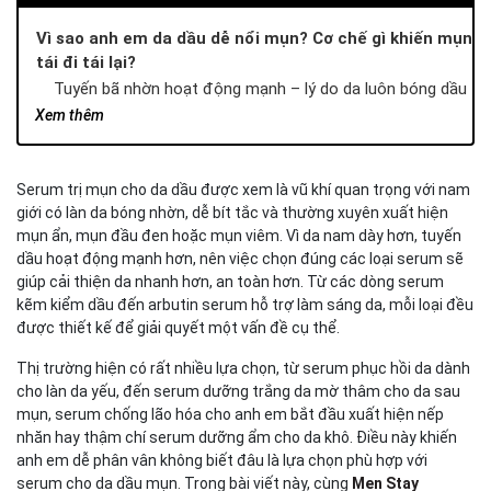
Vì sao anh em da dầu dễ nổi mụn? Cơ chế gì khiến mụn
tái đi tái lại?
Tuyến bã nhờn hoạt động mạnh – lý do da luôn bóng dầu
Bít tắc lỗ chân lông – nguyên nhân gây mụn phổ biến
Xem thêm
nhất
Vi khuẩn P. acnes và viêm – khiến mụn sưng đỏ kéo dài
Serum trị mụn cho da dầu được xem là vũ khí quan trọng với nam
Serum trị mụn cho da dầu hoạt động thế nào? Thành
giới có làn da bóng nhờn, dễ bít tắc và thường xuyên xuất hiện
phần nào anh em nên ưu tiên?
mụn ẩn, mụn đầu đen hoặc mụn viêm. Vì da nam dày hơn, tuyến
Nhóm tẩy tế bào chết – làm sạch sâu lỗ chân lông
dầu hoạt động mạnh hơn, nên việc chọn đúng các loại serum sẽ
Nhóm kháng khuẩn – kháng viêm chuyên biệt cho da dầu
giúp cải thiện da nhanh hơn, an toàn hơn. Từ các dòng serum
mụn
kẽm kiểm dầu đến arbutin serum hỗ trợ làm sáng da, mỗi loại đều
Nhóm phục hồi – hàng rào bảo vệ da khỏe hơn
được thiết kế để giải quyết một vấn đề cụ thể.
Cách chọn serum trị mụn cho da dầu phù hợp từng
Thị trường hiện có rất nhiều lựa chọn, từ serum phục hồi da dành
tình trạng mụn
cho làn da yếu, đến serum dưỡng trắng da mờ thâm cho da sau
Da dầu mụn ẩn – chọn serum thấm nhanh, không gây
mụn, serum chống lão hóa cho anh em bắt đầu xuất hiện nếp
nhờn
nhăn hay thậm chí serum dưỡng ẩm cho da khô. Điều này khiến
Da dầu mụn viêm – ưu tiên khả năng kháng viêm mạnh
anh em dễ phân vân không biết đâu là lựa chọn phù hợp với
Da dầu mụn thâm – kết hợp thêm serum dưỡng trắng da
serum cho da dầu mụn. Trong bài viết này, cùng
Men Stay