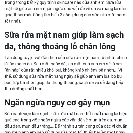
trọng trong bất kỳ quy trình skincare nào của anh em. Sữa rửa
mặt sẽ giúp anh em ngăn ngừa các vấn đề về da và mang lại cảm
giác thoải mái. Cùng tìm hiểu 3 công dụng của sữa rửa mặt nam
tốt nhất.
Sữa rửa mặt nam giúp làm sạch
da, thông thoáng lỗ chân lông
Tác dụng tuyệt vời đầu tiên của sữa rửa mặt nam tốt nhất chính
là làm sạch da. Sau một ngày dài, da mặt của anh em sẽ là nơi
“ẩn nấp” của rất nhiều khói bụi, không khí ô nhiễm, bã nhờn,... Vì
thế, sử dụng sữa rửa mặt hàng ngày sẽ giúp anh em loại bỏ bụi
bẩn, lớp bã nhờn giúp da thông thoáng, sạch sẽ và dễ dàng hấp
thu dưỡng chất hơn.
Ngăn ngừa nguy cơ gây mụn
Bên cạnh việc làm sạch, sữa rửa mặt nam tốt nhất mang lại hiệu
quả cao trong việc ngăn ngừa các vấn đề về mụn trên da: mụn
đầu đen, mụn đầu trắng,... Để tránh sự tấn công của các vi khuẩn
gây mụn anh em nên sử dụng rửa mặt tối thiểu hai lần một ngày