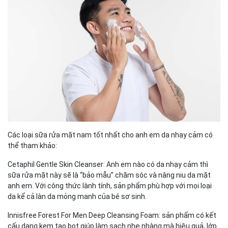
Các loại sữa rửa mặt nam tốt nhất cho anh em da nhạy cảm có
thể tham khảo:
Cetaphil Gentle Skin Cleanser: Anh em nào có da nhạy cảm thì
sữa rửa mặt này sẽ là “bảo mẫu” chăm sóc và nâng niu da mặt
anh em. Với công thức lành tính, sản phẩm phù hợp với mọi loại
da kể cả làn da mỏng manh của bé sơ sinh.
Innisfree Forest For Men Deep Cleansing Foam: sản phẩm có kết
cấu dạng kem tạo bọt giúp làm sạch nhẹ nhàng mà hiệu quả, lớp