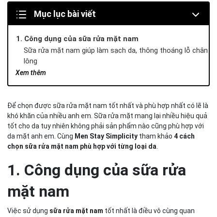
Mục lục bài viết
1. Công dụng của sữa rửa mặt nam
Sữa rửa mặt nam giúp làm sạch da, thông thoáng lỗ chân
lông
Ngăn ngừa nguy cơ gây mụn
Xem thêm
Chọn sữa rửa mặt nam tốt nhất giúp cân bằng độ ẩm
cho da
Để chọn được sữa rửa mặt nam tốt nhất và phù hợp nhất có lẽ là
4 cách chọn sữa rửa mặt nam tốt nhất
khó khăn của nhiều anh em. Sữa rửa mặt mang lại nhiều hiệu quả
Sữa rửa mặt cho da khô nam giới
tốt cho da tuy nhiên không phải sản phẩm nào cũng phù hợp với
Sữa rửa mặt dành cho nam da dầu
da mặt anh em. Cùng
Men Stay Simplicity
tham khảo
4 cách
Sữa rửa mặt nam tốt nhất cho anh em da hỗn hợp
chọn sữa rửa mặt nam phù hợp với từng loại da
.
Sữa rửa mặt nam tốt nhất cho anh em da nhạy cảm
Kết luận
1. Công dụng của sữa rửa
mặt nam
Việc sử dụng
sữa rửa mặt nam
tốt nhất là điều vô cùng quan