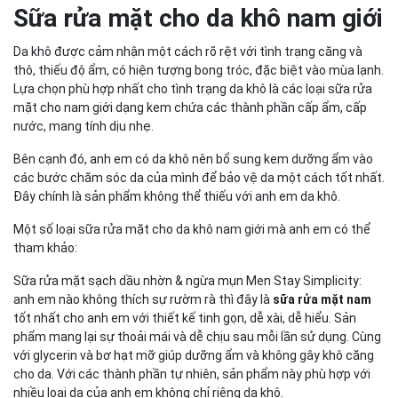
Sữa rửa mặt cho da khô nam giới
Da khô được cảm nhận một cách rõ rệt với tình trạng căng và
thô, thiếu độ ẩm, có hiện tượng bong tróc, đặc biệt vào mùa lạnh.
Lựa chọn phù hợp nhất cho tình trạng da khô là các loại sữa rửa
mặt cho nam giới dạng kem chứa các thành phần cấp ẩm, cấp
nước, mang tính dịu nhẹ.
Bên cạnh đó, anh em có da khô nên bổ sung kem dưỡng ẩm vào
các bước chăm sóc da của mình để bảo vệ da một cách tốt nhất.
Đây chính là sản phẩm không thể thiếu với anh em da khô.
Một số loại sữa rửa mặt cho da khô nam giới mà anh em có thể
tham khảo:
Sữa rửa mặt sạch dầu nhờn & ngừa mụn Men Stay Simplicity:
anh em nào không thích sự rườm rà thì đây là
sữa rửa mặt nam
tốt nhất cho anh em với thiết kế tinh gọn, dễ xài, dễ hiểu. Sản
phẩm mang lại sự thoải mái và dễ chịu sau mỗi lần sử dụng. Cùng
với glycerin và bơ hạt mỡ giúp dưỡng ẩm và không gây khô căng
cho da. Với các thành phần tự nhiên, sản phẩm này phù hợp với
nhiều loại da của anh em không chỉ riêng da khô.