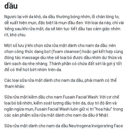
dầu
Ngược lại với da khô, da dầu thường bóng nhờn, lỗ chân lông to,
dễ xuất hiện mụn, đặc biệt là mụn đầu đen. Với loại da này, chỉ vài
tiếng sau khi rửa mặt, da sẽ liên tục tiết dầu tạo cảm giác nhờn
rít, khó chịu.
Một số lưu ý khi chọn sữa rửa mặt dành cho nam da dầu: nên
chọn công thức dạng bọt (foam cleanser) hoặc gel kết hợp cùng
động tác massage dịu nhẹ sẽ loại bỏ được dầu nhờn dư thừa và
làm sạch da nhẹ nhàng. Thành phần có chứa đất sét là gợi ý tốt
để có thể hút bớt nhờn trên da.
Các loại sữa rửa mặt dành cho nam da dầu, phái mạnh có thể
tham khảo:
Sữa rửa mặt kiềm dầu cho nam Fusain Facial Wash: Với cơ chế
loại bỏ bã nhờn, kiểm soát lượng dầu trên da, duy trì độ ẩm và
ngăn ngừa mụn, Fusain Facial Wash luôn giữ vị trí “hoa hậu” trong
các sản phẩm sữa rửa mặt dành cho nam da dầu ở Nhật.
Sữa rửa mặt dành cho nam da dầu Neutrogena Invigorating Face