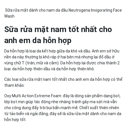
Sữa rửa mặt dành cho nam da dầu Neutrogena Invigorating Face
Wash
Sữa rửa mặt nam tốt nhất cho
anh em da hỗn hợp
Da hỗn hợp là loại da kết hợp giữa da khô và dầu. Anh em sở hữu
nền da này thường bị khô ráp ở hai bên má nhưng lại đổ dầu ở
vùng chữ T (trán, mũi và cằm). Da hỗn hợp lại được chia thành 2
loại: da hỗn hợp thiên dầu và da hỗn hợp thiên khô.
Các loại sữa rửa mặt nam tốt nhất cho anh em da hỗn hợp có thể
tham khảo:
Oxy Multi Action Extreme Foam: đây là dòng sản phẩm dạng bọt,
lớp bọt mịn giúp tác động nhẹ nhàng tránh gây ma sát mà vẫn
cho công dụng đẩy trôi bụi bẩn mạnh mẽ. Chiết xuất thiên nhiên
từ tảo biển và ngải đắng, đây sẽ là sữa rửa mặt dành cho nam da
hỗn hợp tốt.