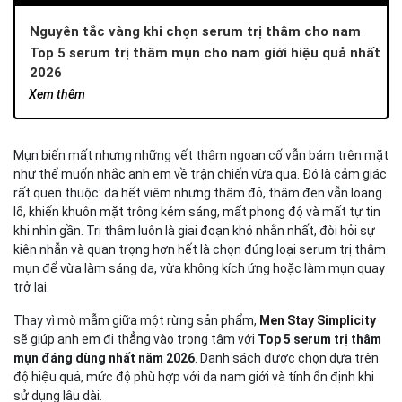
Nguyên tắc vàng khi chọn serum trị thâm cho nam
Top 5 serum trị thâm mụn cho nam giới hiệu quả nhất
2026
1. Men Stay Simplicity Calm Serum – lựa chọn cân bằng
Xem thêm
và tối ưu cho da dầu mụn
2. La Roche-Posay Pure Vitamin C10
Mụn biến mất nhưng những vết thâm ngoan cố vẫn bám trên mặt
3. The Ordinary Niacinamide 10% + Zinc 1%
như thể muốn nhắc anh em về trận chiến vừa qua. Đó là cảm giác
4. Kiehl’s Clearly Corrective Dark Spot Solution
rất quen thuộc: da hết viêm nhưng thâm đỏ, thâm đen vẫn loang
5. Cocoon Tinh chất nghệ Hưng Yên
lổ, khiến khuôn mặt trông kém sáng, mất phong độ và mất tự tin
Tại sao Men Stay Simplicity Serum Calm là lựa chọn
khi nhìn gần. Trị thâm luôn là giai đoạn khó nhằn nhất, đòi hỏi sự
tối ưu cho nam giới?
kiên nhẫn và quan trọng hơn hết là chọn đúng loại serum trị thâm
Quy trình sử dụng serum trị thâm chuẩn chuyên gia
mụn để vừa làm sáng da, vừa không kích ứng hoặc làm mụn quay
Kết luận
trở lại.
Có thể anh em quan tâm
Thay vì mò mẫm giữa một rừng sản phẩm,
Men Stay Simplicity
sẽ giúp anh em đi thẳng vào trọng tâm với
Top 5 serum trị thâm
mụn đáng dùng nhất năm 2026
. Danh sách được chọn dựa trên
độ hiệu quả, mức độ phù hợp với da nam giới và tính ổn định khi
sử dụng lâu dài.