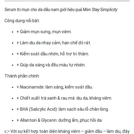
Serum trị mụn cho da dầu nam giới hiệu quả Men Stay Simplicity
Công dụng nổi bật:
+ Giảm mụn sưng, mụn viêm.
+ Làm dịu da nhạy cảm, hạn chế đỏ rát.
+ Kiểm soát dầu nhờn, hỗ trợ trị thâm.
+ Giúp da sáng và đều màu tự nhiên.
Thành phần chính:
+ Niacinamide: làm sáng, kiểm soát dầu.
+ Chiết xuất trà xanh & rau má: dịu da, kháng viêm.
+ BHA (Salicylic Acid): làm sạch sâu lỗ chân lông.
+ Allantoin & Glycerin: dưỡng ẩm, phục hồi da.
👉 Với sự kết hợp toàn diện kháng viêm – giảm dầu – làm dịu, đây