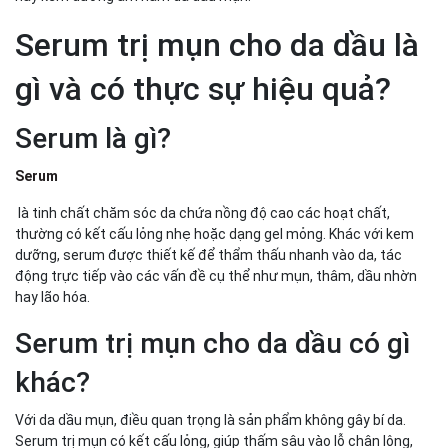
Serum cho da dầu mụn thâm khác gì serum trị mụn thông
thường?
Serum trị mụn cho da dầu là
Kết hợp serum với các sản phẩm chăm sóc da cho nam
khác
gì và có thực sự hiệu quả?
Gợi ý serum trị mụn Men Stay Simplicity Serum Calm
để anh em thử nghiệm
Serum là gì?
Serum trị mụn cho da dầu, chìa khóa sạch mụn – sáng
da cho nam
Serum
là tinh chất chăm sóc da chứa nồng độ cao các hoạt chất,
thường có kết cấu lỏng nhẹ hoặc dạng gel mỏng. Khác với kem
dưỡng, serum được thiết kế để thẩm thấu nhanh vào da, tác
động trực tiếp vào các vấn đề cụ thể như mụn, thâm, dầu nhờn
hay lão hóa.
Serum trị mụn cho da dầu có gì
khác?
Với da dầu mụn, điều quan trọng là sản phẩm không gây bí da.
Serum trị mụn có kết cấu lỏng, giúp thấm sâu vào lỗ chân lông,