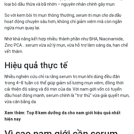
loại bỏ dầu thừa và bã nhờn – nguyên nhân chính gây mụn.
So với kem bôi trị mụn thông thường,
serum trị mụn cho da dầu
hoạt động chuyên sâu hơn, không chỉ giảm viêm mà còn ngăn
ngừa mụn quay lại.
Nhờ khả năng kết hợp nhiều thành phần như BHA, Niacinamide,
Zinc PCA… serum vừa xử lý mụn, vừa hỗ trợ làm sáng da, hạn chế
vết thâm.
Hiệu quả thực tế
Nhiều nghiên cứu chỉ ra rằng serum trị mụn khi dùng đều đặn
trong 4–8 tuần có thể giúp giảm số lượng mụn viêm, đồng thời
cải thiện độ sáng và độ mịn của da. Với nam giới vốn có tuyến
dầu hoạt động mạnh, serum chính là “trợ thủ” vừa giải quyết mụn,
vừa cân bằng da.
Xem thêm:
Top 8 kem dưỡng da cho nam giới hiệu quả nhất
hiện nay
Vì sao nam giới cần serum