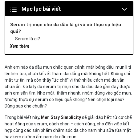
Mục lục bài viết
Serum trị mụn cho da dầu là gì và có thực sự hiệu
quả?
Serum là gì?
Serum trị mụn cho da dầu có gì khác?
Xem thêm
Hiệu quả thực tế
Vì sao nam giới cần serum trị mụn cho da dầu?
Anh em nào da dầu mụn chắc quen cảnh: mặt bóng dầu, mụn li ti
Cách chọn serum trị mụn cho da dầu đúng chuẩn
lên liên tục, chưa kể vết thâm dai dẳng mãi không hết. Không chỉ
Thành phần nên có trong serum trị mụn cho da dầu
mất tự tin, mà còn thấy “ức chế” vì thử nhiều cách mà da vẫn
Thành phần nên tránh
chưa ổn. Đó là lý do serum trị mụn cho da dầu dạo gần đây được
Cách dùng serum trị mụn cho da dầu để đạt hiệu quả
anh em săn tìm. Nhẹ mặt, thấm nhanh, nhắm đúng vào gốc mụn.
Các thắc mắc thường gặp về serum trị mụn cho da
Nhưng thực sự serum có hiệu quả không? Nên chọn loại nào?
dầu
Dùng sao cho chuẩn?
Serum trị thâm mụn da dầu có cần thiết không?
Trong bài viết này,
Men Stay Simplicity
sẽ giải đáp hết: từ cơ chế
Cách trị mụn tuổi dậy thì nam – có cần serum không?
hoạt động của serum, cách chọn – cách dùng, cho đến việc kết
Vậy trong cách trị mụn tuổi dậy thì nam, serum có thực
hợp cùng các sản phẩm chăm sóc da cho nam như sữa rửa mặt
sự cần thiết?
hay kem dưỡng ẩm nam da dầu mụn.