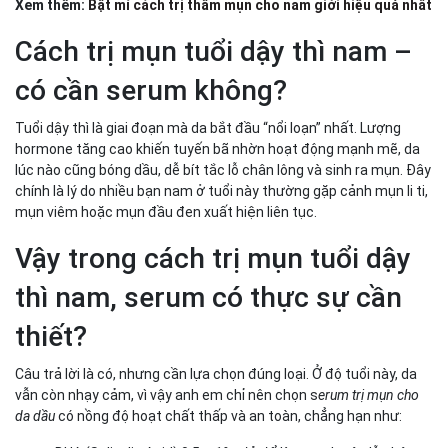
Xem thêm:
Bật mí cách trị thâm mụn cho nam giới hiệu quả nhất
Cách trị mụn tuổi dậy thì nam –
có cần serum không?
Tuổi dậy thì là giai đoạn mà da bắt đầu “nổi loạn” nhất. Lượng
hormone tăng cao khiến tuyến bã nhờn hoạt động mạnh mẽ, da
lúc nào cũng bóng dầu, dễ bít tắc lỗ chân lông và sinh ra mụn. Đây
chính là lý do nhiều bạn nam ở tuổi này thường gặp cảnh mụn li ti,
mụn viêm hoặc mụn đầu đen xuất hiện liên tục.
Vậy trong cách trị mụn tuổi dậy
thì nam, serum có thực sự cần
thiết?
Câu trả lời là có, nhưng cần lựa chọn đúng loại. Ở độ tuổi này, da
vẫn còn nhạy cảm, vì vậy anh em chỉ nên chọn s
erum trị mụn cho
da dầu
có nồng độ hoạt chất thấp và an toàn, chẳng hạn như: