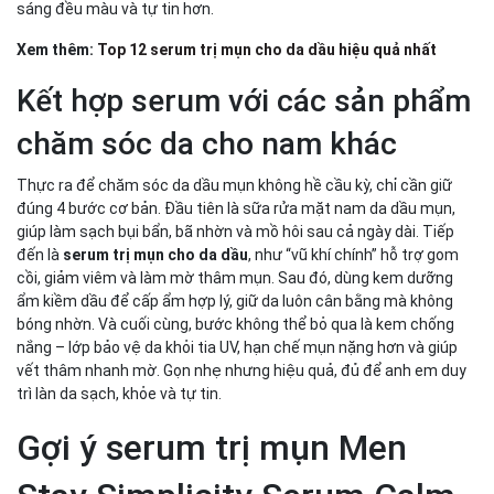
sáng đều màu và tự tin hơn.
Xem thêm:
Top 12 serum trị mụn cho da dầu hiệu quả nhất
Kết hợp serum với các sản phẩm
chăm sóc da cho nam khác
Thực ra để chăm sóc da dầu mụn không hề cầu kỳ, chỉ cần giữ
đúng 4 bước cơ bản. Đầu tiên là sữa rửa mặt nam da dầu mụn,
giúp làm sạch bụi bẩn, bã nhờn và mồ hôi sau cả ngày dài. Tiếp
đến là
serum trị mụn cho da dầu
, như “vũ khí chính” hỗ trợ gom
cồi, giảm viêm và làm mờ thâm mụn. Sau đó, dùng kem dưỡng
ẩm kiềm dầu để cấp ẩm hợp lý, giữ da luôn cân bằng mà không
bóng nhờn. Và cuối cùng, bước không thể bỏ qua là kem chống
nắng – lớp bảo vệ da khỏi tia UV, hạn chế mụn nặng hơn và giúp
vết thâm nhanh mờ. Gọn nhẹ nhưng hiệu quả, đủ để anh em duy
trì làn da sạch, khỏe và tự tin.
Gợi ý serum trị mụn Men