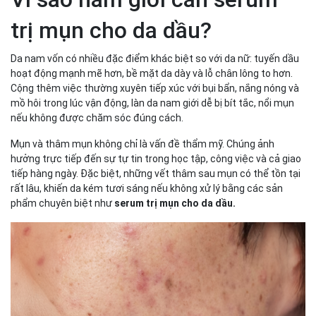
trị mụn cho da dầu?
Da nam vốn có nhiều đặc điểm khác biệt so với da nữ: tuyến dầu
hoạt động mạnh mẽ hơn, bề mặt da dày và lỗ chân lông to hơn.
Cộng thêm việc thường xuyên tiếp xúc với bụi bẩn, nắng nóng và
mồ hôi trong lúc vận động, làn da nam giới dễ bị bít tắc, nổi mụn
nếu không được chăm sóc đúng cách.
Mụn và thâm mụn không chỉ là vấn đề thẩm mỹ. Chúng ảnh
hưởng trực tiếp đến sự tự tin trong học tập, công việc và cả giao
tiếp hàng ngày. Đặc biệt, những vết thâm sau mụn có thể tồn tại
rất lâu, khiến da kém tươi sáng nếu không xử lý bằng các sản
phẩm chuyên biệt như
serum trị mụn cho da dầu.