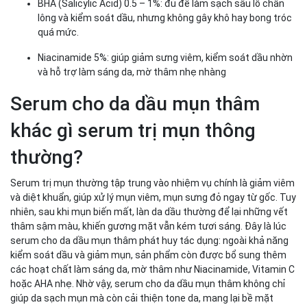
BHA (Salicylic Acid) 0.5 – 1%: đủ để làm sạch sâu lỗ chân
lông và kiểm soát dầu, nhưng không gây khô hay bong tróc
quá mức.
Niacinamide 5%: giúp giảm sưng viêm, kiểm soát dầu nhờn
và hỗ trợ làm sáng da, mờ thâm nhẹ nhàng
Serum cho da dầu mụn thâm
khác gì serum trị mụn thông
thường?
Serum trị mụn thường tập trung vào nhiệm vụ chính là giảm viêm
và diệt khuẩn, giúp xử lý mụn viêm, mụn sưng đỏ ngay từ gốc. Tuy
nhiên, sau khi mụn biến mất, làn da dầu thường để lại những vết
thâm sậm màu, khiến gương mặt vẫn kém tươi sáng. Đây là lúc
serum cho da dầu mụn thâm phát huy tác dụng: ngoài khả năng
kiểm soát dầu và giảm mụn, sản phẩm còn được bổ sung thêm
các hoạt chất làm sáng da, mờ thâm như Niacinamide, Vitamin C
hoặc AHA nhẹ. Nhờ vậy, serum cho da dầu mụn thâm không chỉ
giúp da sạch mụn mà còn cải thiện tone da, mang lại bề mặt