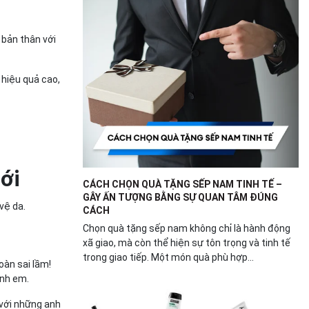
bản thân với
hiệu quả cao,
ới
CÁCH CHỌN QUÀ TẶNG SẾP NAM TINH TẾ –
GÂY ẤN TƯỢNG BẰNG SỰ QUAN TÂM ĐÚNG
vệ da.
CÁCH
Chọn quà tặng sếp nam không chỉ là hành động
xã giao, mà còn thể hiện sự tôn trọng và tinh tế
trong giao tiếp. Một món quà phù hợp...
oàn sai lầm!
anh em.
 với những anh