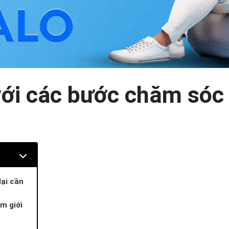
với các bước chăm sóc
ại cần
m giới