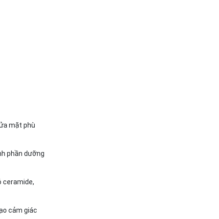
rửa mặt phù
ành phần dưỡng
ó ceramide,
tạo cảm giác