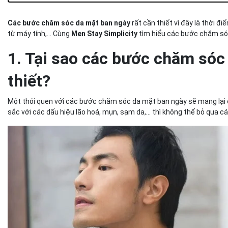
Bước 2: Sử dụng serum ngừa mụn, chăm sóc và làm dịu da
Bước 3: Không thể thiếu kem dưỡng ẩm trong các bước ch
Các bước chăm sóc da mặt ban ngày
rất cần thiết vì đây là thời đ
mặt ban ngày
từ máy tính,... Cùng
Men Stay Simplicity
tìm hiểu các bước chăm sóc
Bước 4: Sẵn sàng bắt đầu ngày mới với kem chống nắng
3. Một số lưu ý trong các bước skincare cho nam
1. Tại sao các bước chăm sóc
3.1 Xác định loại da và tình trạng da của anh em để thực hi
bước skincare cho nam
thiết?
3.2 Xây dựng chế độ ăn uống khoa học, lành mạnh
3.3 Chọn mua sản phẩm chăm sóc da ở nơi uy tín
Một thói quen với các bước chăm sóc da mặt ban ngày sẽ mang lại c
4. Kết luận
sắc với các dấu hiệu lão hoá, mụn, sạm da,... thì không thể bỏ qua