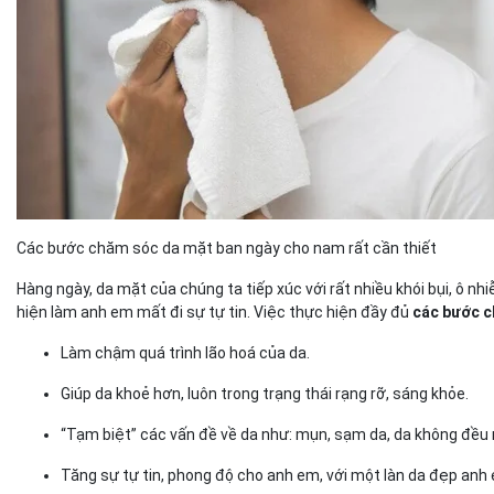
Các bước chăm sóc da mặt ban ngày cho nam rất cần thiết
Hàng ngày, da mặt của chúng ta tiếp xúc với rất nhiều khói bụi, ô nhi
hiện làm anh em mất đi sự tự tin. Việc thực hiện đầy đủ
các bước c
Làm chậm quá trình lão hoá của da.
Giúp da khoẻ hơn, luôn trong trạng thái rạng rỡ, sáng khỏe.
“Tạm biệt” các vấn đề về da như: mụn, sạm da, da không đều m
Tăng sự tự tin, phong độ cho anh em, với một làn da đẹp anh