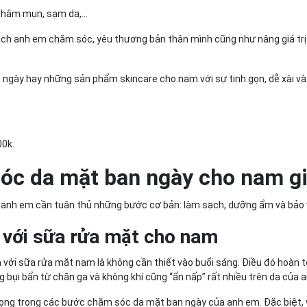
thâm mụn, sạm da,...
ch anh em chăm sóc, yêu thương bản thân mình cũng như nâng giá trị 
gày hay những sản phẩm skincare cho nam với sự tinh gọn, dễ xài và 
00k.
óc da mặt ban ngày cho nam gi
, anh em cần tuân thủ những bước cơ bản: làm sạch, dưỡng ẩm và bảo 
 với sữa rửa mặt cho nam
ới sữa rửa mặt nam là không cần thiết vào buổi sáng. Điều đó hoàn t
g bụi bẩn từ chăn ga và không khí cũng “ẩn nấp” rất nhiều trên da của 
 trọng trong các bước chăm sóc da mặt ban ngày của anh em. Đặc biệt,