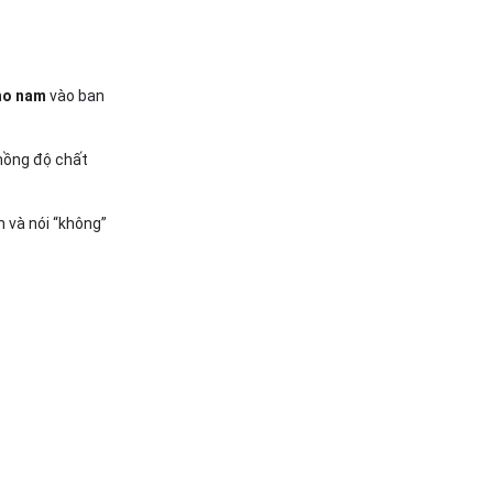
ho nam
vào ban
 nồng độ chất
 và nói “không”