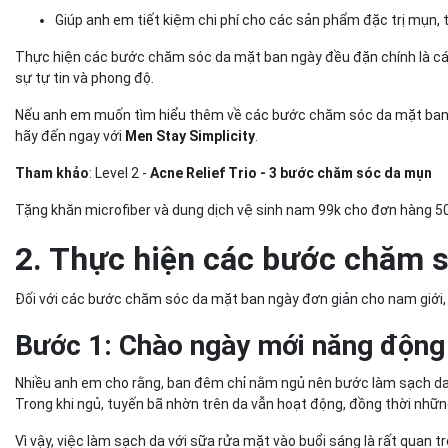
Giúp anh em tiết kiệm chi phí cho các sản phẩm đặc trị mụn, 
Thực hiện các bước chăm sóc da mặt ban ngày đều đặn chính là cá
sự tự tin và phong độ.
Nếu anh em muốn tìm hiểu thêm về các bước chăm sóc da mặt ban n
hãy đến ngay với
Men Stay Simplicity
.
Tham khảo
: Level 2
-
Acne Relief Trio - 3 bước chăm sóc da mụn
Tặng khăn microfiber và dung dịch vệ sinh nam 99k cho đơn hàng 5
2. Thực hiện các bước chăm s
Đối với các bước chăm sóc da mặt ban ngày đơn giản cho nam giới
Bước 1: Chào ngày mới năng động
Nhiều anh em cho rằng, ban đêm chỉ nằm ngủ nên bước làm sạch da v
Trong khi ngủ, tuyến bã nhờn trên da vẫn hoạt động, đồng thời nhữn
Vì vậy, việc làm sạch da với sữa rửa mặt vào buổi sáng là rất quan