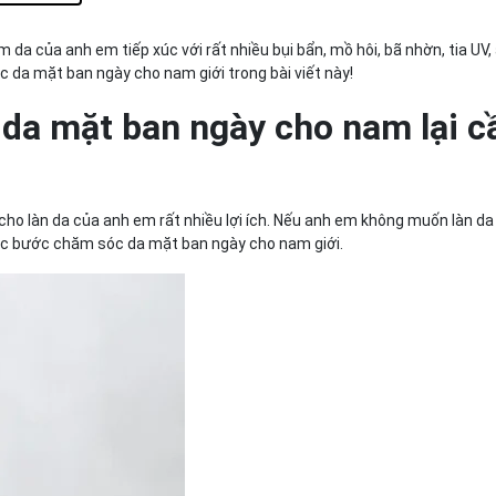
ăm sóc da
iểm da của anh em tiếp xúc với rất nhiều bụi bẩn, mồ hôi, bã nhờn, tia UV
 da mặt ban ngày cho nam giới trong bài viết này!
 da mặt ban ngày cho nam lại c
ện đúng các
ho làn da của anh em rất nhiều lợi ích. Nếu anh em không muốn làn d
 các bước chăm sóc da mặt ban ngày cho nam giới.