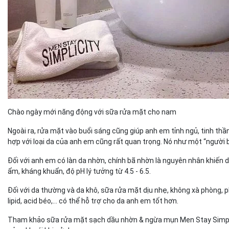
Chào ngày mới năng động với sữa rửa mặt cho nam
Ngoài ra, rửa mặt vào buổi sáng cũng giúp anh em tỉnh ngủ, tinh t
hợp với loại da của anh em cũng rất quan trọng. Nó như một “người
Đối với anh em có làn da nhờn, chính bã nhờn là nguyên nhân khiến
ẩm, kháng khuẩn, độ pH lý tưởng từ 4.5 - 6.5.
Đối với da thường và da khô, sữa rửa mặt dịu nhẹ, không xà phòng, p
lipid, acid béo,… có thể hỗ trợ cho da anh em tốt hơn.
Tham khảo sữa rửa mặt sạch dầu nhờn & ngừa mụn Men Stay Simplic