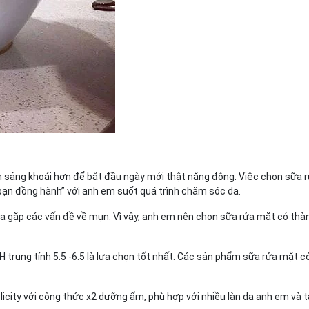
hần sảng khoái hơn để bắt đầu ngày mới thật năng động. Việc chọn sữa 
 bạn đồng hành” với anh em suốt quá trình chăm sóc da.
 da gặp các vấn đề về mụn. Vì vậy, anh em nên chọn sữa rửa mặt có th
H trung tính 5.5 -6.5 là lựa chọn tốt nhất. Các sản phẩm sữa rửa mặt c
ity với công thức x2 dưỡng ẩm, phù hợp với nhiều làn da anh em và 