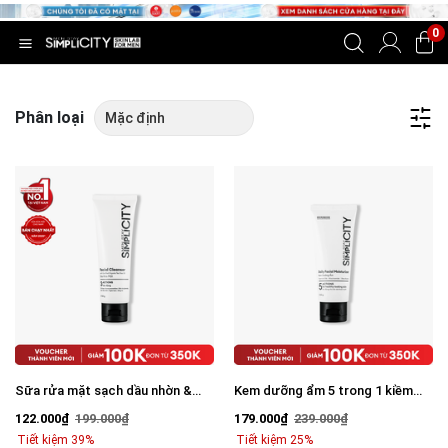
0
Phân loại
Sữa rửa mặt sạch dầu nhờn &
Kem dưỡng ẩm 5 trong 1 kiềm
ngừa mụn 100G
dầu giảm nhờn cho da thường
122.000₫
199.000₫
179.000₫
239.000₫
đến da dầu 80g
Tiết kiệm 39%
Tiết kiệm 25%