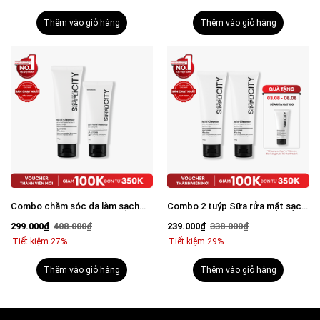
Thêm vào giỏ hàng
Thêm vào giỏ hàng
Combo chăm sóc da làm sạch
Combo 2 tuýp Sữa rửa mặt sạch
bảo vệ toàn diện Starter Duo:
dầu nhờn, ngừa mụn
299.000₫
408.000₫
239.000₫
338.000₫
Sữa rửa mặt x Kem dưỡng ẩm
Tiết kiệm 27%
Tiết kiệm 29%
Thêm vào giỏ hàng
Thêm vào giỏ hàng