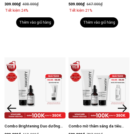
viêm: Sữa rửa mặt 100g và Serum
mụn: Sữa rửa mặt 100g, Serum
309.000₫
408.000₫
509.000₫
647.000₫
Calm 30ml
Calm 30ml, Kem dưỡng ẩm 80g
Tiết kiệm 24%
Tiết kiệm 21%
Thêm vào giỏ hàng
Thêm vào giỏ hàng
Combo Brightening Duo dưỡng
Combo mờ thâm sáng da tiêu
trắng mờ thâm tiết kiệm: Sữa rửa
chuẩn Brightening Trio