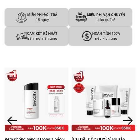
MIỄN PHÍ ĐỔI TRẢ
MIỄN PHÍ VẬN CHUYỂN
15 ngày
toàn quốc*
CAM KẾT RẺ NHẤT
HOÀN TIỀN 100%
trên mọi nền tảng
nếu kích ứng
Kem chống nắng 3 trong 1 bảo vệ
[ƯU ĐÃI ĐỘC QUYỀN] Bộ sản