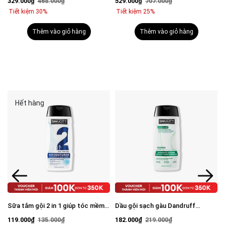
329.000₫
468.000₫
529.000₫
707.000₫
mặt 100g & Serum Vital 30ml
Tiết kiệm 30%
Tiết kiệm 25%
Thêm vào giỏ hàng
Thêm vào giỏ hàng
Hết hàng
Sữa tắm gội 2 in 1 giúp tóc mềm
Dầu gội sạch gàu Dandruff
mượt, chắc khỏe 250ml
Defense & Scalp Care Shampoo
119.000₫
135.000₫
182.000₫
219.000₫
250ml