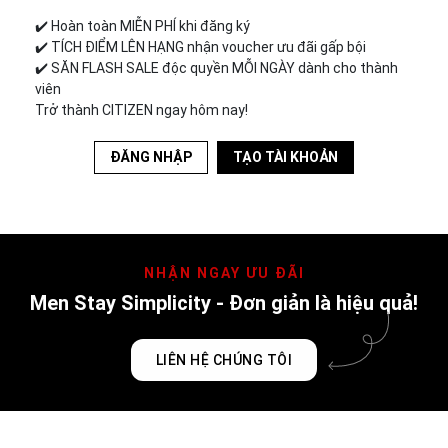
✔️︎ Hoàn toàn MIỄN PHÍ khi đăng ký
✔️︎ TÍCH ĐIỂM LÊN HẠNG nhận voucher ưu đãi gấp bội
✔️︎ SĂN FLASH SALE độc quyền MỖI NGÀY dành cho thành
viên
Trở thành CITIZEN ngay hôm nay!
ĐĂNG NHẬP
TẠO TÀI KHOẢN
NHẬN NGAY ƯU ĐÃI
Men Stay Simplicity - Đơn giản là hiệu quả!
LIÊN HỆ CHÚNG TÔI