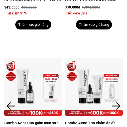
vượt trội Invisible Sunscreen 80ml
phẩm mờ thâm sáng da toàn diện
343.000₫
499.000₫
779.000₫
1.094.000₫
với SPF 50+ PA++++
cho nam
Tiết kiệm 31%
Tiết kiệm 29%
Thêm vào giỏ hàng
Thêm vào giỏ hàng
Combo Acne Duo giảm mụn sưng
Combo Acne Trio chăm da dầu