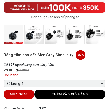
Click chuột vào ảnh để phóng to
Bông tắm cao cấp Men Stay Simplicity
-37%
Có
197
người đang xem sản phẩm
29.000₫
46.000₫
Còn hàng
Số lượng: 1
MUA NGAY
THÊM VÀO GIỎ HÀNG
TP.HCM
Vận chuyển từ