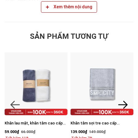
STAY SIMPLICITY NHẬP KHẨU
Xem thêm nội dung
- Thương hiệu: Men Stay Simplicity thuộc Công ty Cổ phần
Parsley
- Xuất xứ thương hiệu: Việt Nam
SẢN PHẨM TƯƠNG TỰ
- Nơi sản xuất: Trung Quốc
- Hướng dẫn bảo quản: Để sản phẩm nơi thoáng mát, tránh nhiệt
độ cao
Men Stay Simplicity l Skincare for men l Mỹ phẩm nam
™️ Thương hiệu đã được đăng ký bảo hộ ở Cục Sở hữu trí tuệ.
Sản phẩm đã được cấp giấy công bố mỹ phẩm của Bộ Y tế.
"]"]"]"]
Khăn lau mặt, khăn tắm cao cấp
Khăn tắm sợi tre cao cấp
Microfiber 35cm x 75cm
60x120cm Men Stay Simplicity
59.000₫
66.000₫
139.000₫
149.000₫