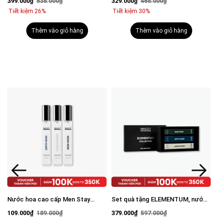
399.000₫
538.000₫
329.000₫
468.000₫
BHA + Peptide + 5% Niacinamide
mặt 100g & Serum Vital 30ml
Tiết kiệm 26%
Tiết kiệm 30%
30ml
Thêm vào giỏ hàng
Thêm vào giỏ hàng
n
Nước hoa cao cấp Men Stay
Set quà tặng ELEMENTUM, nước
Simplicity Amber Ember/Iron
hoa nam cao cấp Elementum
109.000₫
189.000₫
379.000₫
597.000₫
Moss/Depth Veins Eau De Parfum
collection