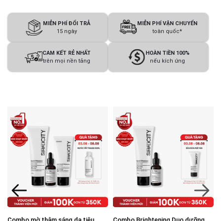
MIỄN PHÍ ĐỔI TRẢ
MIỄN PHÍ VẬN CHUYỂN
15 ngày
toàn quốc*
CAM KẾT RẺ NHẤT
HOÀN TIỀN 100%
trên mọi nền tảng
nếu kích ứng
Combo mờ thâm sáng da tiêu
Combo Brightening Duo dưỡng