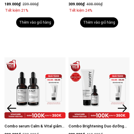
BHA + Phức hợp thảo mộc 30ml
viêm: Sữa rửa mặt 100g và Serum
189.000₫
239.000₫
309.000₫
408.000₫
Calm 30ml
Tiết kiệm 21%
Tiết kiệm 24%
Thêm vào giỏ hàng
Thêm vào giỏ hàng
m
Combo serum Calm & Vital giảm
Combo Brightening Duo dưỡng
mụn sáng da mờ thâm cho nam
trắng mờ thâm tiết kiệm: Sữa rửa