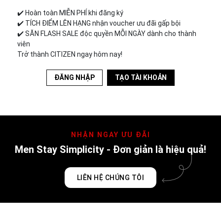
✔️︎ Hoàn toàn MIỄN PHÍ khi đăng ký
✔️︎ TÍCH ĐIỂM LÊN HẠNG nhận voucher ưu đãi gấp bội
✔️︎ SĂN FLASH SALE độc quyền MỖI NGÀY dành cho thành
viên
Trở thành CITIZEN ngay hôm nay!
ĐĂNG NHẬP
TẠO TÀI KHOẢN
NHẬN NGAY ƯU ĐÃI
Men Stay Simplicity - Đơn giản là hiệu quả!
LIÊN HỆ CHÚNG TÔI