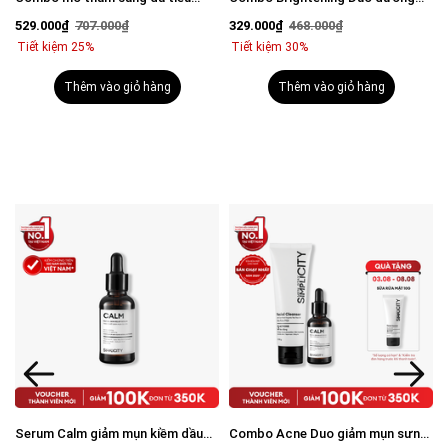
n
chuẩn Brightening Trio
trắng mờ thâm tiết kiệm: Sữa rửa
529.000₫
707.000₫
329.000₫
468.000₫
mặt 100g & Serum Vital 30ml
Tiết kiệm 25%
Tiết kiệm 30%
Thêm vào giỏ hàng
Thêm vào giỏ hàng
Serum Calm giảm mụn kiềm dầu
Combo Acne Duo giảm mụn sưng