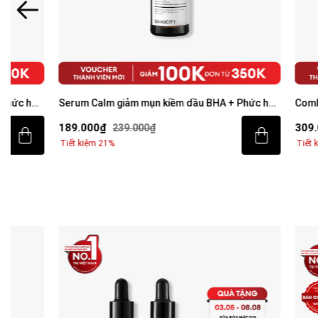
Serum Calm giảm mụn kiềm dầu BHA + Phức hợp
Combo Acne Du
thảo mộc 30ml
mặt 100g và S
189.000₫
309.000₫
239.000₫
40
Tiết kiệm 21%
Tiết kiệm 24%