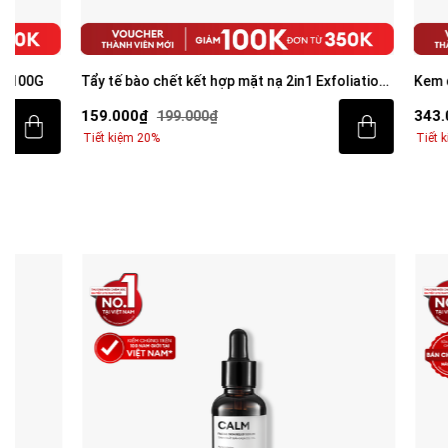
Tẩy tế bào chết kết hợp mặt nạ 2in1 Exfoliation
Kem chống nắng
Cream 40g
Invisible Suns
159.000₫
343.000₫
199.000₫
499
Tiết kiệm 20%
Tiết kiệm 31%