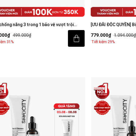
 3 trong 1 bảo vệ vượt trội
[ƯU ĐÃI ĐỘC QUYỀN] Bộ sản phẩ
creen 80ml với SPF 50+ PA++++
sáng da toàn diện cho nam
779.000₫
.000₫
1.094.000₫
Tiết kiệm 29%