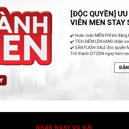
[ĐỘC QUYỀN] ƯU
VIÊN MEN STAY 
✔️︎ Hoàn toàn MIỄN PHÍ khi đăng 
✔️︎ TÍCH ĐIỂM LÊN HẠNG nhận vo
✔️︎ SĂN FLASH SALE độc quyền 
Trở thành CITIZEN ngay hôm na
ĐĂN
NHẬN NGAY ƯU ĐÃI