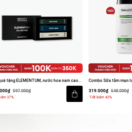
ELEMENTUM, nước hoa nam cao
Combo Sữa tắm mụn lưng 250ml 
 collection
100ml
319.000₫
7.000₫
548.000₫
Tiết kiệm 42%