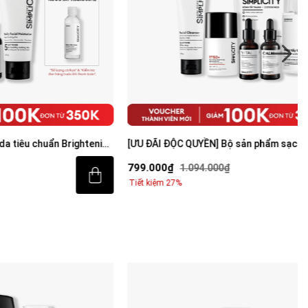
ẩn Brightening
[ƯU ĐÃI ĐỘC QUYỀN] Bộ sản phẩm sạch mụn
sáng da toàn diện cho nam
799.000₫
1.094.000₫
Tiết kiệm 27%