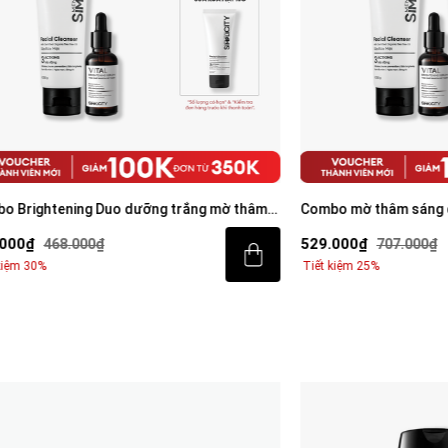
ning Duo dưỡng trắng mờ thâm
Combo mờ thâm sáng da tiêu chu
 rửa mặt 100g & Serum Vital 30ml
Trio
529.000₫
8.000₫
707.000₫
Tiết kiệm 25%