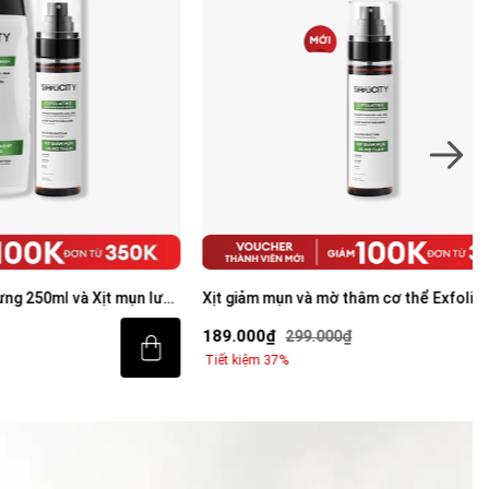
và Xịt mụn lưng
Xịt giảm mụn và mờ thâm cơ thể Exfoliating
Body Spray 100ml
189.000₫
299.000₫
Tiết kiệm 37%