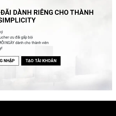
 ĐÃI DÀNH RIÊNG CHO THÀNH
SIMPLICITY
ký
ucher ưu đãi gấp bội
MỖI NGÀY dành cho thành viên
y!
G NHẬP
TẠO TÀI KHOẢN