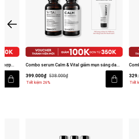
Combo serum Calm & Vital giảm mụn sáng da
Combo Brighte
mờ thâm cho nam BHA + Peptide + 5%
tiết kiệm: Sữa
399.000₫
329.000₫
538.000₫
46
Niacinamide 30ml
Tiết kiệm 26%
Tiết kiệm 30%