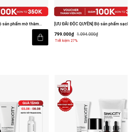
m mờ thâm
[ƯU ĐÃI ĐỘC QUYỀN] Bộ sản phẩm sạch mụn
sáng da toàn diện cho nam
799.000₫
1.094.000₫
Tiết kiệm 27%