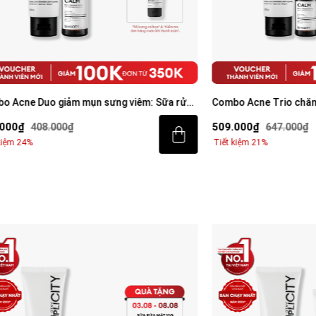
o giảm mụn sưng viêm: Sữa rửa
Combo Acne Trio chăm da dầu m
erum Calm 30ml
mặt 100g, Serum Calm 30ml, Ke
509.000₫
8.000₫
647.000₫
Tiết kiệm 21%