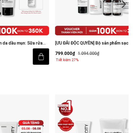
ụn: Sữa rửa
[ƯU ĐÃI ĐỘC QUYỀN] Bộ sản phẩm sạch mụn
m dưỡng ẩm 80g
sáng da toàn diện cho nam
799.000₫
1.094.000₫
Tiết kiệm 27%