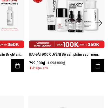
rắng mờ thâm
Combo mờ thâm sáng da tiêu chuẩn Brightening
rum Vital 30ml
Trio
529.000₫
707.000₫
Tiết kiệm 25%