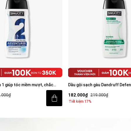
àu Dandruff Defense & Scalp
Dung dịch vệ sinh làm sạch & ngă
 250ml
80ml
81.000₫
.000₫
99.000₫
Tiết kiệm 18%