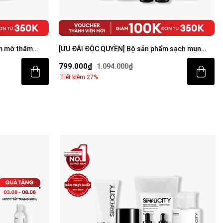
m sạch mụn
Combo mờ thâm sáng da tiêu chuẩn Brightening
Trio
529.000₫
707.000₫
Tiết kiệm 25%