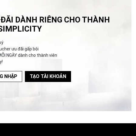
 ĐÃI DÀNH RIÊNG CHO THÀNH
SIMPLICITY
ký
ucher ưu đãi gấp bội
MỖI NGÀY dành cho thành viên
y!
G NHẬP
TẠO TÀI KHOẢN