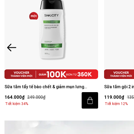
Sữa tắm gội 2 in 1 giúp tóc mềm mượt, chắc
Dầu gội sạch g
khỏe 250ml
Care Shampoo
119.000₫
182.000₫
135.000₫
219
Tiết kiệm 12%
Tiết kiệm 17%