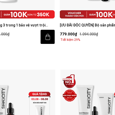
UYỀN] Bộ sản phẩm mờ thâm
[ƯU ĐÃI ĐỘC QUYỀN] Bộ sản phẩ
iện cho nam
sáng da toàn diện cho nam
799.000₫
94.000₫
1.094.000₫
Tiết kiệm 27%