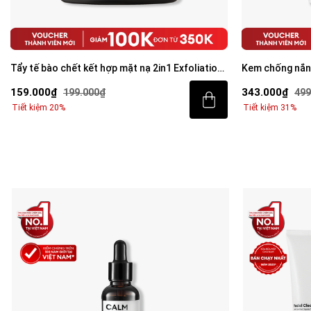
Kem chống nắng 3 trong 1 bảo vệ vượt trội
[ƯU ĐÃI ĐỘC Q
Invisible Sunscreen 80ml với SPF 50+ PA++++
sáng da toàn d
343.000₫
779.000₫
499.000₫
1.0
Tiết kiệm 31%
Tiết kiệm 29%