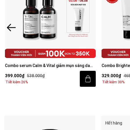
Serum Vital dưỡng trắng mờ thâm phức hợp
Combo serum C
Peptide + 5% Niacinamide 30ml
mờ thâm cho n
219.000₫
399.000₫
299.000₫
538
Niacinamide 3
Tiết kiệm 27%
Tiết kiệm 26%
Hết hàng