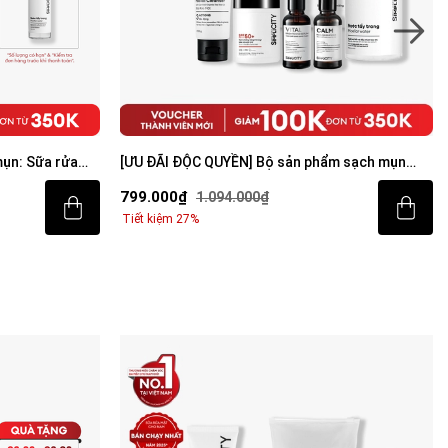
viêm: Sữa rửa
Combo Acne Trio chăm da dầu mụn: Sữa rửa
mặt 100g, Serum Calm 30ml, Kem dưỡng ẩm 80g
509.000₫
647.000₫
Tiết kiệm 21%