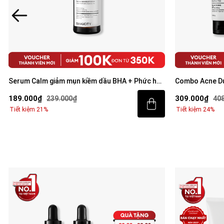
Serum Calm giảm mụn kiềm dầu BHA + phức hợp
Serum Calm gi
thảo mộc 10ml
thảo mộc 30ml
99.000₫
189.000₫
119.000₫
239
Tiết kiệm 17%
Tiết kiệm 21%