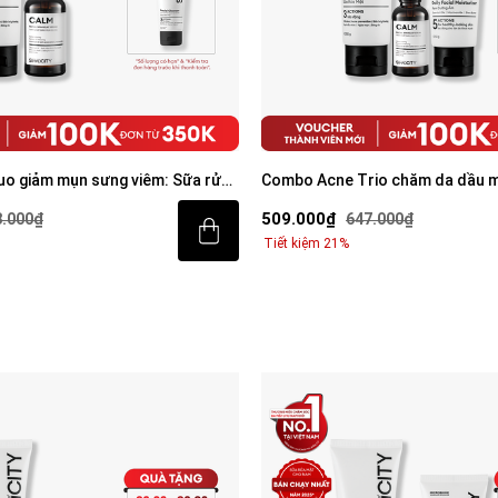
ảm mụn kiềm dầu BHA + Phức hợp
Combo Acne Duo giảm mụn sưng 
mặt 100g và Serum Calm 30ml
309.000₫
.000₫
408.000₫
Tiết kiệm 24%