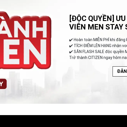
[ĐỘC QUYỀN] ƯU
VIÊN MEN STAY 
✔️︎ Hoàn toàn MIỄN PHÍ khi đăng 
✔️︎ TÍCH ĐIỂM LÊN HẠNG nhận vo
✔️︎ SĂN FLASH SALE độc quyền 
Trở thành CITIZEN ngay hôm na
ĐĂN
NHẬN NGAY ƯU ĐÃI